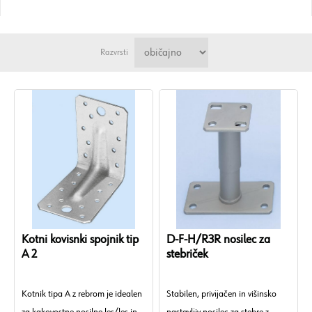
Razvrsti
Kotni kovisnki spojnik tip
D-F-H/R3R nosilec za
A 2
stebriček
Kotnik tipa A z rebrom je idealen
Stabilen, privijačen in višinsko