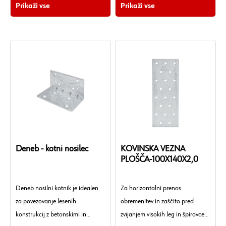
Prikaži vse
Prikaži vse
Površina: Vroče pocinkano
Oznaka materiala: DX51D
Razred uporabe: 1, 2
Oznaka materiala: S250GD.
Standard materiala: DIN EN
Število delov: 2 kos
10327:2004.
Teža: 1894 g.
Deneb - kotni nosilec
KOVINSKA VEZNA
PLOŠČA-100X140X2,0
Deneb nosilni kotnik je idealen
Za horizontalni prenos
za povezovanje lesenih
obremenitev in zaščito pred
konstrukcij z betonskimi in
zvijanjem visokih leg in špirovcev