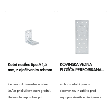
10346:2009-07
Oznaka materiala: S355MC
Površina: Vroče pocinkano.
Standard materiala: EN 10025-
2:2004
Površina: Pocinkano.
Kotni nosilec tipa A 1,5
KOVINSKA VEZNA
mm, z ojačitvenim rebrom
PLOŠČA-PERFORIRANA-
120X200X2,0MM
Idealno za kakovostne nosilne
Za horizontalni prenos
les/les priključke v leseni gradnji.
obremenitev in zaščito pred
Univerzalno uporabne pri
zvijanjem visokih leg in špirovcev
standardnih priključkih kot npr.
Tip: A
na nagnjenih nosilcih in tramih.
Debelina: 2 mm
križajoči se leseni elementi
Debelina: 1,5 mm
Premer lukenj stranski nosilec nJ