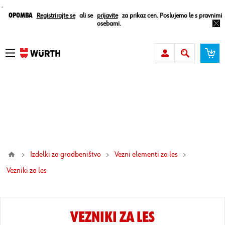
¸
Opomba
Registrirajte se
ali se
prijavite
za prikaz cen. Poslujemo le s pravnimi
osebami.
Izdelki za gradbeništvo
Vezni elementi za les
vezniki za les
VEZNIKI ZA LES