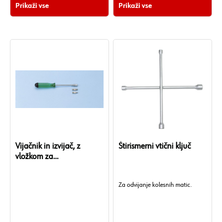
Prikaži vse
Prikaži vse
Vijačnik in izvijač, z
Štirismerni vtični ključ
vložkom za
avto/tovornjak in
vložkom za gradbeni stroj
Za odvijanje kolesnih matic.