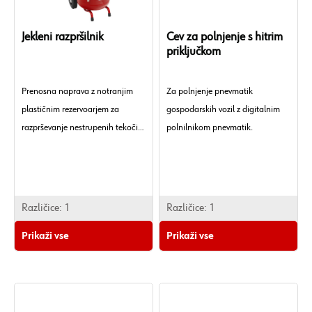
Jekleni razpršilnik
Cev za polnjenje s hitrim
priključkom
Prenosna naprava z notranjim
Za polnjenje pnevmatik
plastičnim rezervoarjem za
gospodarskih vozil z digitalnim
razprševanje nestrupenih tekočih
polnilnikom pnevmatik.
detergentov in podobno.
Različice:
1
Različice:
1
Prikaži vse
Prikaži vse