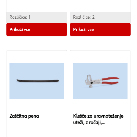
Različice:
1
Različice:
2
Prikaži vse
Prikaži vse
Zaščitna pena
Klešče za uravnoteženje
uteži, z ročaji,
prevlečenimi s plastiko