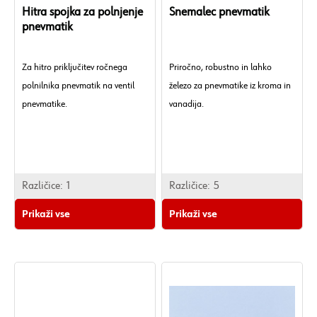
Hitra spojka za polnjenje
Snemalec pnevmatik
pnevmatik
Za hitro priključitev ročnega
Priročno, robustno in lahko
polnilnika pnevmatik na ventil
železo za pnevmatike iz kroma in
pnevmatike.
vanadija.
Različice:
1
Različice:
5
Prikaži vse
Prikaži vse