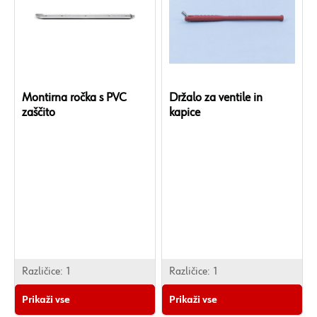
Montirna ročka s PVC
Držalo za ventile in
zaščito
kapice
Različice:
1
Različice:
1
Prikaži vse
Prikaži vse