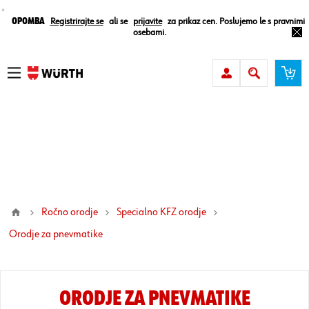
¸
Opomba
Registrirajte se
ali se
prijavite
za prikaz cen. Poslujemo le s pravnimi
osebami.
Ročno orodje
Specialno KFZ orodje
orodje za pnevmatike
ORODJE ZA PNEVMATIKE