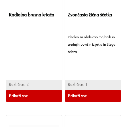
Radialna brusna krtača
Zvončasta žična ščetka
Idealen za obdelavo majhnih in
srednjih površin iz jekla in litega
železa.
Različice:
2
Različice:
1
Prikaži vse
Prikaži vse