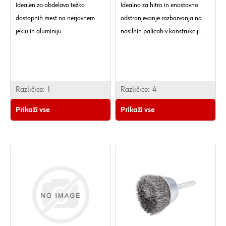
Idealen za obdelavo težko
Idealno za hitro in enostavno
dostopnih mest na nerjavnem
odstranjevanje razbarvanja na
jeklu in aluminiju.
nosilnih palicah v konstrukciji
ograje. Idealno za uporabo na
jeklu, nerjavnem jeklu, aluminiju,
lesu in plastiki.
Različice:
1
Različice:
4
Prikaži vse
Prikaži vse