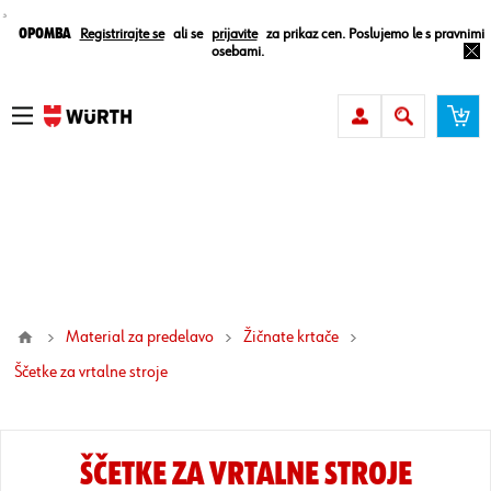
¸
Opomba
Registrirajte se
ali se
prijavite
za prikaz cen. Poslujemo le s pravnimi
osebami.
Material za predelavo
Žičnate krtače
ščetke za vrtalne stroje
ŠČETKE ZA VRTALNE STROJE