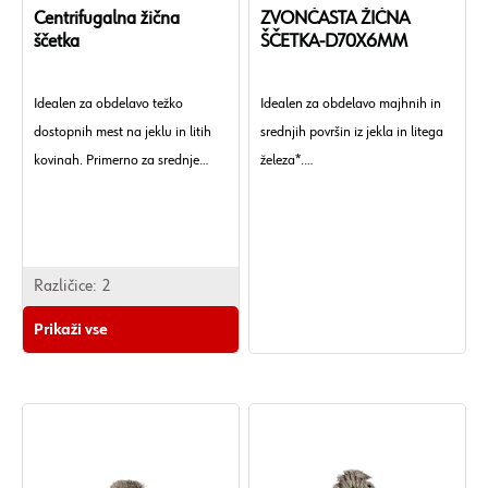
Centrifugalna žična
ZVONČASTA ŽIČNA
ščetka
ŠČETKA-D70X6MM
Idealen za obdelavo težko
Idealen za obdelavo majhnih in
dostopnih mest na jeklu in litih
srednjih površin iz jekla in litega
kovinah. Primerno za srednje
železa*.
težka dela s ščetkanjem, kot so
razigljevanje, čiščenje in
odstranjevanje rje. Agresivna
krtača.
Različice:
2
Prikaži vse