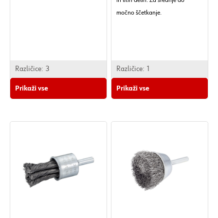
in litih delih. Za srednje do
močno ščetkanje.
Različice:
3
Različice:
1
Prikaži vse
Prikaži vse