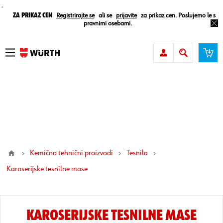
¸
Za prikaz cen
Registrirajte se
ali se
prijavite
za prikaz cen. Poslujemo le s
pravnimi osebami.
Kemično tehnični proizvodi
Tesnila
karoserijske tesnilne mase
KAROSERIJSKE TESNILNE MASE