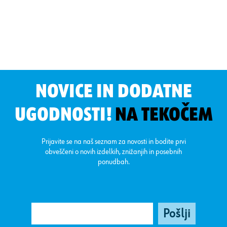
NOVICE IN DODATNE
UGODNOSTI!
NA TEKOČEM
Prijavite se na naš seznam za novosti in bodite prvi
obveščeni o novih izdelkih, znižanjih in posebnih
ponudbah.