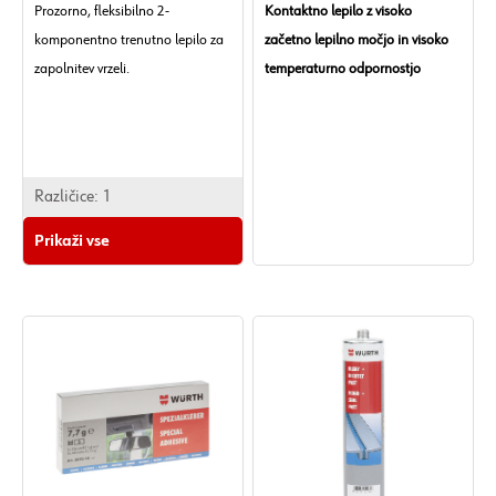
Prozorno, fleksibilno 2-
Kontaktno lepilo z visoko
MPa
komponentno trenutno lepilo za
začetno lepilno močjo in visoko
Trdota po Shore D: 70 +/- 5.
zapolnitev vrzeli.
temperaturno odpornostjo
Različice:
1
Prikaži vse