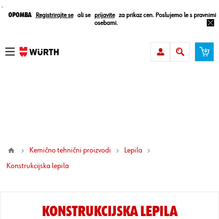
¸
Opomba
Registrirajte se
ali se
prijavite
za prikaz cen. Poslujemo le s pravnimi
osebami.
Kemično tehnični proizvodi
Lepila
konstrukcijska lepila
KONSTRUKCIJSKA LEPILA