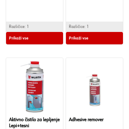
letvicah kot na širokih površinah.
• Dolžina:
80 mm
• Material:
Različice:
1
Različice:
1
Plastika.
Prikaži vse
Prikaži vse
Aktivno čistilo za lepljenje
Adhesive remover
Lepi+tesni