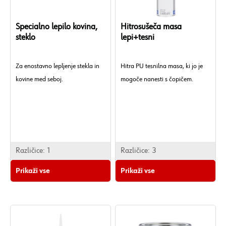
Specialno lepilo kovina,
Hitrosušeča masa
steklo
lepi+tesni
Za enostavno lepljenje stekla in
Hitra PU tesnilna masa, ki jo je
kovine med seboj.
mogoče nanesti s čopičem.
Različice:
1
Različice:
3
Prikaži vse
Prikaži vse