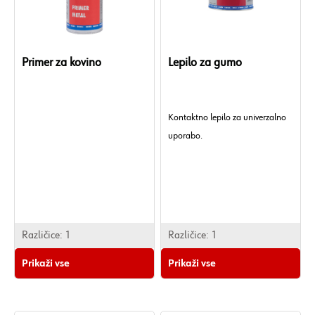
Skladiščna doba od proizvodnje
/ Pogoji: 24 mesecev / pri sobni
temperaturi
Primer za kovino
Lepilo za gumo
Brez AOX: Da
Brez silikona: Da.
Kontaktno lepilo za univerzalno
uporabo.
Različice:
1
Različice:
1
Prikaži vse
Prikaži vse