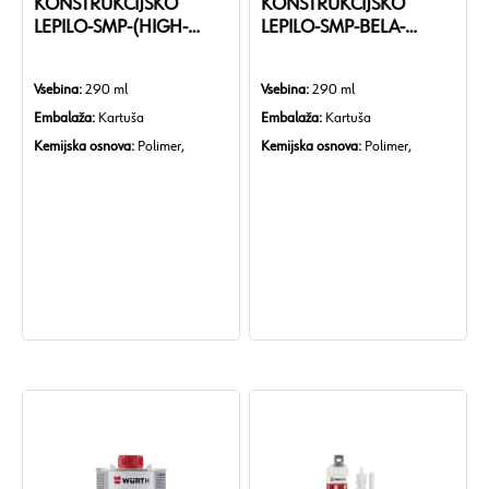
KONSTRUKCIJSKO
KONSTRUKCIJSKO
LEPILO-SMP-(HIGH-
LEPILO-SMP-BELA-
TACK)-BELA-290ML
290ML
Vsebina:
290 ml
Vsebina:
290 ml
Embalaža:
Kartuša
Embalaža:
Kartuša
Kemijska osnova:
Polimer,
Kemijska osnova:
Polimer,
modificiran s silanom
modificiran s silanom
Hitrost strjevanja / pogoji:
3
Min./maks. čas nastanka kožice:
mm/dan pri 23 °C in 55 %
15–20 min
relativne vlažnosti
Hitrost strjevanja / pogoji:
3
Min./maks. temperatura
mm/dan pri 23 °C in 55 %
obdelave:
5 do 40 °C
relativne vlažnosti
Min./maks. temperaturna
Min./maks. temperatura
odpornost:
-40 do +90 °C
obdelave:
5 do 40 °C
Min. natezna trdnost:
2,2
Min./maks. temperaturna
N/mm²
odpornost:
-40 do +90 °C
Min. kombinirana natezna in
Min. natezna trdnost:
2,2
strižna trdnost:
1,5 N/mm²
N/mm²