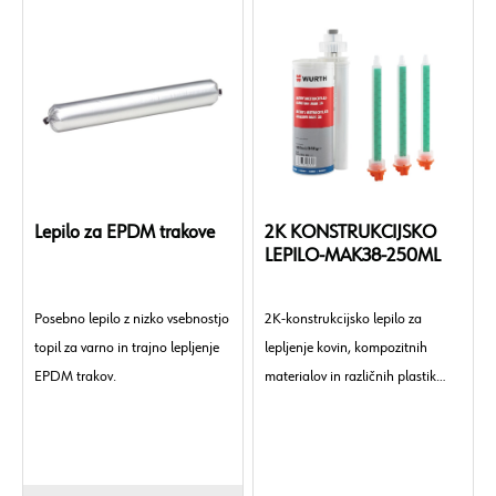
Lepilo za EPDM trakove
2K KONSTRUKCIJSKO
LEPILO-MAK38-250ML
Posebno lepilo z nizko vsebnostjo
2K-konstrukcijsko lepilo za
topil za varno in trajno lepljenje
lepljenje kovin, kompozitnih
EPDM trakov.
materialov in različnih plastik
med seboj.
Embalaža:
dvojna kartuša
Kemijska osnova:
metilmetakrilat
Barva:
črna
Gostota / pogoj:
0,96 g/cm³ pri