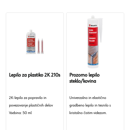
Brez silikona: Da
Brez topil: Da
Brez PVC: Da
VOC prost: Da
Brez izocianatov: Da
UV obstojnost: Da
Trajnost: Škodljive snovi / emisije
Lepilo za plastiko 2K 210s
Prozorno lepilo
steklo/kovina
2K-lepilo za popravilo in
Univerzalno in elastično
povezovanje plastičnih delov
gradbeno lepilo in tesnilo s
Vsebina: 50 ml
kristalno čistim videzom.
Embalaža: Dvojna kartuša
Kemična osnova: 2-komponentni