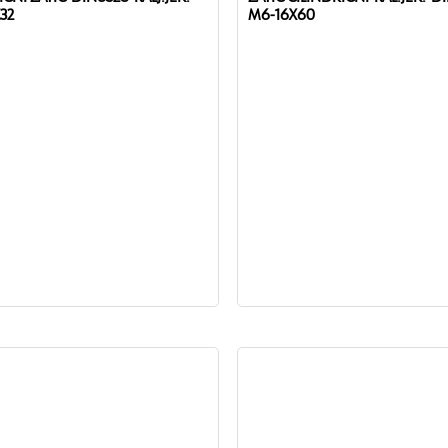
32
M6-16X60