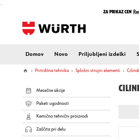
¸
Za prikaz cen
Reg
Domov
Novo
Priljubljeni izdelki
Pritrdilna tehnika
Splošni strojni elementi
cilin
CILIN
Mesečne akcije
Paketi ugodnosti
Kemično tehnični proizvodi
Zaščita pri delu