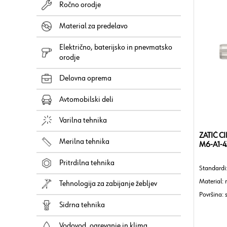
Ročno orodje
Material za predelavo
Električno, baterijsko in pnevmatsko
orodje
Delovna oprema
Avtomobilski deli
Varilna tehnika
ZATIČ C
Merilna tehnika
M6-A1-4
Pritrdilna tehnika
Standardi
Material: 
Tehnologija za zabijanje žebljev
Površina: 
Sidrna tehnika
Izvedba: n
Razred to
Vodovod, ogrevanje in klima