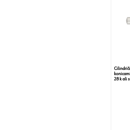
Cilindrič
konicami
28 k ali 
toleran