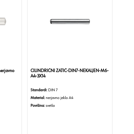
nerjavno
CILINDRIČNI ZATIČ-DIN7-NEKALJEN-M6-
A4-3X14
Standardi:
DIN 7
Material:
nerjavno jeklo A4
Površina:
svetla
Izvedba:
nekaljena
Tolerančni razred:
m6
V skladu z RoHS:
Da