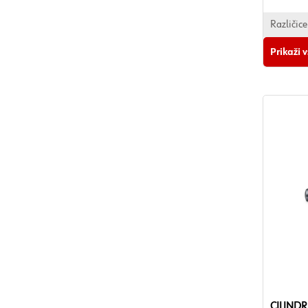
Različice
Prikaži 
CILINDR