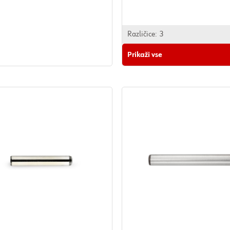
dnost: da
Različice:
3
Prikaži vse