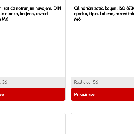
čni zatič z notranjim navojem, DIN
Cilindrični zatič, kaljen, ISO 873
klo gladko, kaljeno, razred
gladko, tip a, kaljeno, razred to
ce M6
M6
:
36
Različice:
56
vse
Prikaži vse