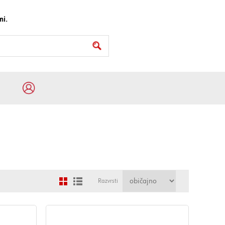
mi.
Razvrsti