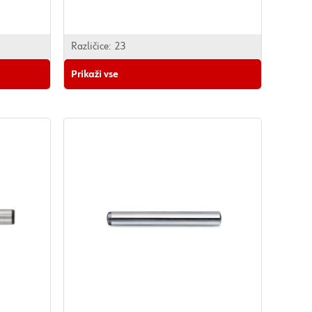
Različice:
23
Prikaži vse