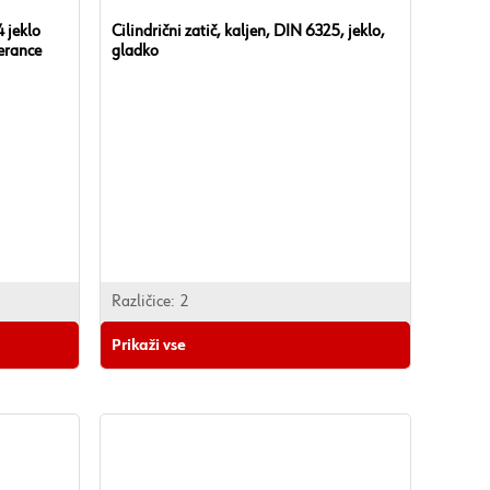
4 jeklo
Cilindrični zatič, kaljen, DIN 6325, jeklo,
lerance
gladko
Različice:
2
Prikaži vse