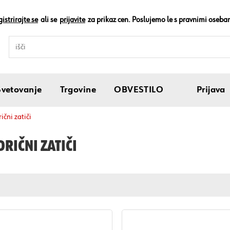
istrirajte se
ali se
prijavite
za prikaz cen. Poslujemo le s pravnimi oseba
Svetovanje
Trgovine
OBVESTILO
Prijava
drični zatiči
DRIČNI ZATIČI