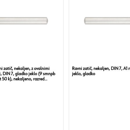
ni zatič, nekaljen, z ovalnimi
Ravni zatič, nekaljen, DIN 7, A1 
, DIN 7, gladko jeklo (9 smnpb
jeklo, gladko
st 50 k), nekaljeno, razred
ce M6