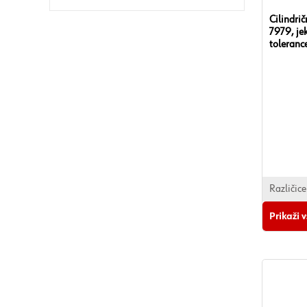
Cilindri
7979, je
toleran
Različice
Prikaži 