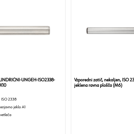
ILINDRIČNI-UNGEH-ISO2338-
Vzporedni zatič, nekaljen, ISO 2
X10
jeklena ravna plošča (M6)
: ISO 2338
nerjavno jeklo A1
svetleča
ekaljeno
lerance: m6