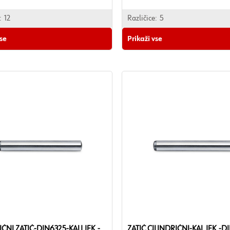
:
12
Različice:
5
vse
Prikaži vse
IČNI ZATIČ-DIN6325-KALJ.JEK.-
ZATIČ CILINDRIČNI-KAL.JEK.-D