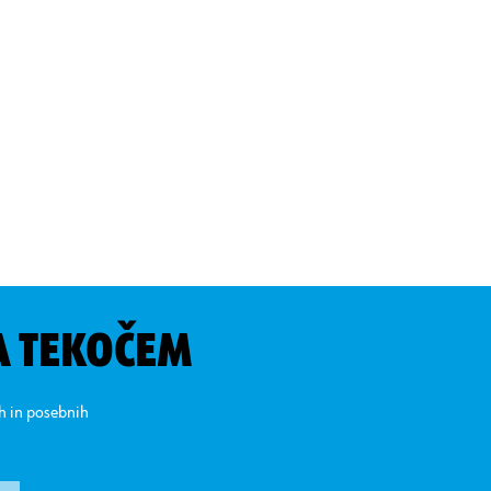
A TEKOČEM
ih in posebnih