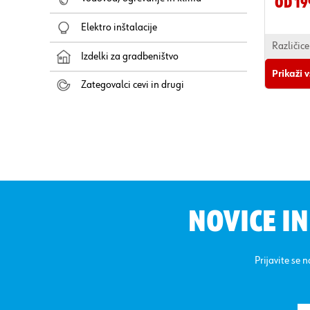
Od 19
Elektro inštalacije
Različice
Izdelki za gradbeništvo
Prikaži 
Zategovalci cevi in drugi
NOVICE I
Prijavite se 