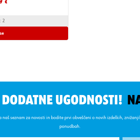
9
€
:
2
vse
N DODATNE UGODNOSTI!
N
na naš seznam za novosti in bodite prvi obveščeni o novih izdelkih, znižanj
ponudbah.