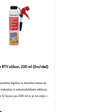
r RTV silikon, 200 ml (črn/rdeč)
vostna lepilna in tesnilna masa za
industriji in avtomobilskem sektorju.
e 12 kosov po 200 ml in je na voljo v
ni barvi.