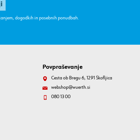
ajanjem, dogodkih in posebnih ponudbah.
Povpraševanje
Cesta ob Bregu 6, 1291 Škofljica
webshop@wuerth.si
080 13 00