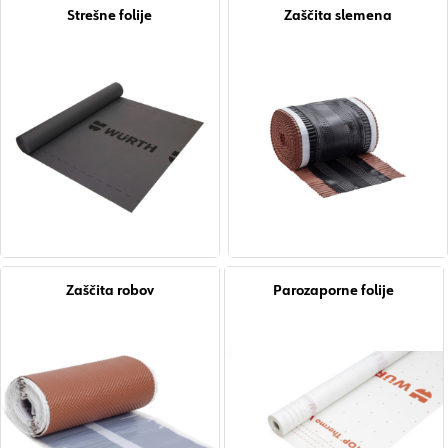
Strešne folije
Zaščita slemena
Zaščita robov
Parozaporne folije