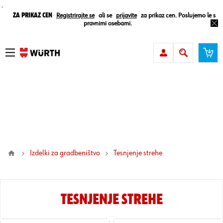
¸
Za prikaz cen
Registrirajte se
ali se
prijavite
za prikaz cen. Poslujemo le s
pravnimi osebami.
Izdelki za gradbeništvo
tesnjenje strehe
TESNJENJE STREHE