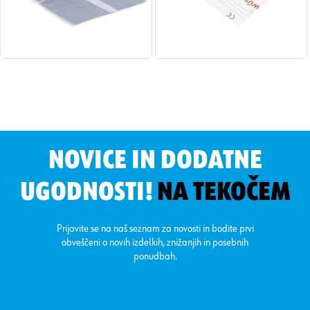
NOVICE IN DODATNE
UGODNOSTI!
NA TEKOČEM
Prijavite se na naš seznam za novosti in bodite prvi
obveščeni o novih izdelkih, znižanjih in posebnih
ponudbah.