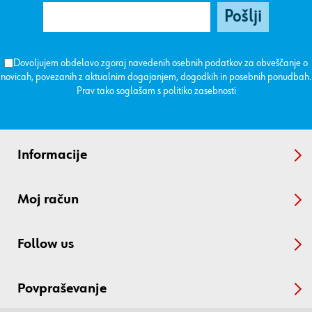
Dovoljujem obdelavo zgoraj navedenih osebnih podatkov za obveščanje o
novicah, povezanih z aktualnim dogajanjem, dogodkih in posebnih ponudbah.
Prav tako soglašam s
politiko zasebnosti
Informacije
Moj račun
Follow us
Povpraševanje