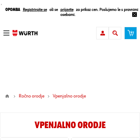
¸
Opomba
Registrirajte se
ali se
prijavite
za prikaz cen. Poslujemo le s pravnimi
osebami.
Ročno orodje
vpenjalno orodje
VPENJALNO ORODJE