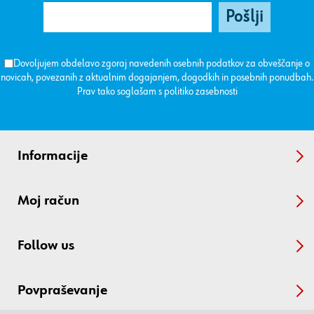
Dovoljujem obdelavo zgoraj navedenih osebnih podatkov za obveščanje o
novicah, povezanih z aktualnim dogajanjem, dogodkih in posebnih ponudbah.
Prav tako soglašam s
politiko zasebnosti
Informacije
Moj račun
Follow us
Povpraševanje