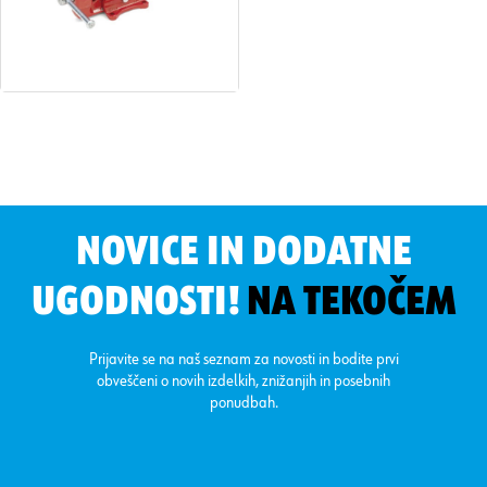
NOVICE IN DODATNE
UGODNOSTI!
NA TEKOČEM
Prijavite se na naš seznam za novosti in bodite prvi
obveščeni o novih izdelkih, znižanjih in posebnih
ponudbah.