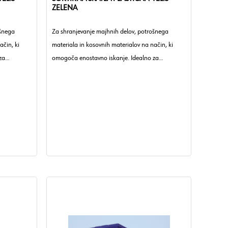
ZELENA
ošnega
Za shranjevanje majhnih delov, potrošnega
ačin, ki
materiala in kosovnih materialov na način, ki
za
omogoča enostavno iskanje. Idealno za
o.
delavnice, obrtna podjetja in industrijo.