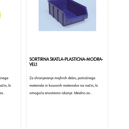
SORTIRNA ŠKATLA-PLASTIČNA-MODRA-
VEL1
ošnega
Za shranjevanje majhnih delov, potrošnega
ačin, ki
materiala in kosovnih materialov na način, ki
za
omogoča enostavno iskanje. Idealno za
o.
delavnice, obrtna podjetja in industrijo.