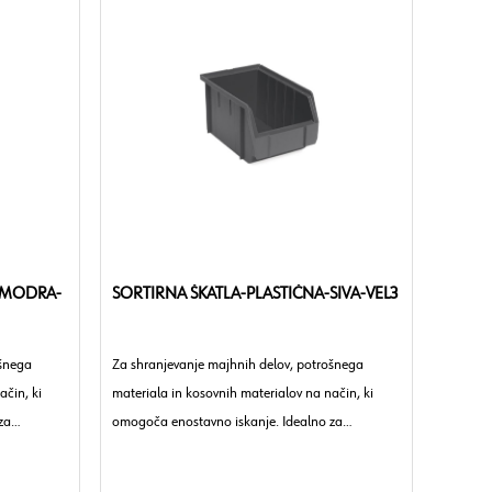
-MODRA-
SORTIRNA ŠKATLA-PLASTIČNA-SIVA-VEL3
ošnega
Za shranjevanje majhnih delov, potrošnega
ačin, ki
materiala in kosovnih materialov na način, ki
za
omogoča enostavno iskanje. Idealno za
o.
delavnice, obrtna podjetja in industrijo.