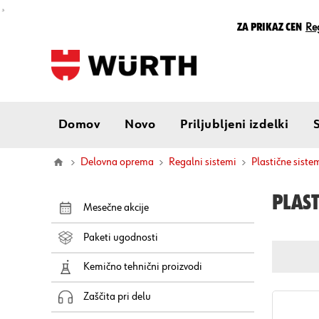
¸
Za prikaz cen
Reg
Domov
Novo
Priljubljeni izdelki
Delovna oprema
Regalni sistemi
plastične sist
PLAST
Mesečne akcije
Paketi ugodnosti
Kemično tehnični proizvodi
Zaščita pri delu