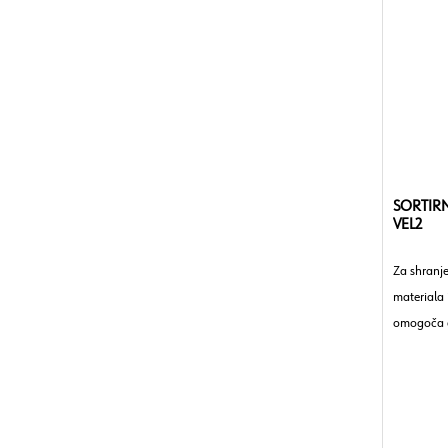
SORTIRN
VEL2
Za shranj
materiala 
omogoča e
delavnice,