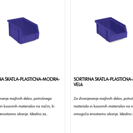
NA ŠKATLA-PLASTIČNA-MODRA-
SORTIRNA ŠKATLA-PLASTIČNA
VEL4
evanje majhnih delov, potrošnega
Za shranjevanje majhnih delov, potr
in kosovnih materialov na način, ki
materiala in kosovnih materialov na n
nostavno iskanje. Idealno za
omogoča enostavno iskanje. Idealno 
 obrtna podjetja in industrijo.
delavnice, obrtna podjetja in industrij