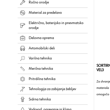
Ročno orodje
Material za predelavo
Električno, baterijsko in pnevmatsko
orodje
Delovna oprema
Avtomobilski deli
Varilna tehnika
SORTIR
Merilna tehnika
VEL3
Pritrdilna tehnika
Za shranj
materiala 
Tehnologija za zabijanje žebljev
omogoča e
Sidrna tehnika
delavnice,
Vodovod, ogrevanje in klima