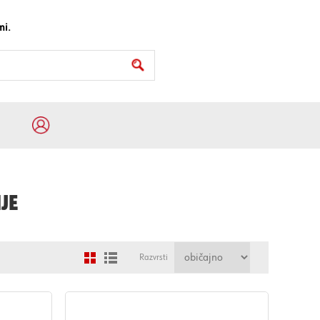
mi.
JE
Razvrsti