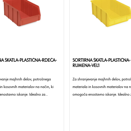
A ŠKATLA-PLASTIČNA-RDEČA-
SORTIRNA ŠKATLA-PLASTIČNA-
RUMENA-VEL1
evanje majhnih delov, potrošnega
Za shranjevanje majhnih delov, potr
in kosovnih materialov na način, ki
materiala in kosovnih materialov na n
nostavno iskanje. Idealno za
omogoča enostavno iskanje. Idealno 
 obrtna podjetja in industrijo.
delavnice, obrtna podjetja in industrij