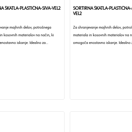
A ŠKATLA-PLASTIČNA-SIVA-VEL2
SORTIRNA ŠKATLA-PLASTIČNA
VEL2
evanje majhnih delov, potrošnega
Za shranjevanje majhnih delov, potr
in kosovnih materialov na način, ki
materiala in kosovnih materialov na n
nostavno iskanje. Idealno za
omogoča enostavno iskanje. Idealno 
 obrtna podjetja in industrijo.
delavnice, obrtna podjetja in industrij