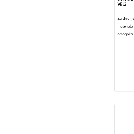
VEL3
Za shranj
materiala 
omogoča e
delavnice,