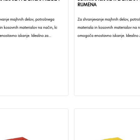
RUMENA
evanje majhnih delov, potrošnega
Za shranjevanje majhnih delov, potr
in kosovnih materialov na način, ki
materiala in kosovnih materialov na n
nostavno iskanje. Idealno za
omogoča enostavno iskanje. Idealno 
 obrtna podjetja in industrijo.
delavnice, obrtna podjetja in industrij