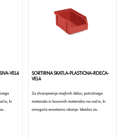
SIVA-VEL4
SORTIRNA ŠKATLA-PLASTIČNA-RDEČA-
VEL4
ošnega
Za shranjevanje majhnih delov, potrošnega
ačin, ki
materiala in kosovnih materialov na način, ki
za
omogoča enostavno iskanje. Idealno za
o.
delavnice, obrtna podjetja in industrijo.