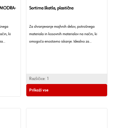
-MODRA-
Sortirna škatla, plastična
ošnega
Za shranjevanje majhnih delov, potrošnega
ačin, ki
materiala in kosovnih materialov na način, ki
za
omogoča enostavno iskanje. Idealno za
o.
delavnice, obrtna podjetja in industrijo.
Različice:
1
Prikaži vse