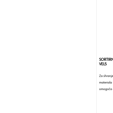
SORTIR
VEL5
Za shranj
materiala 
omogoča e
delavnice,