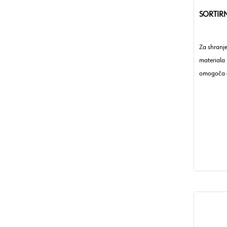
SORTIRN
Za shranj
materiala 
omogoča e
delavnice,