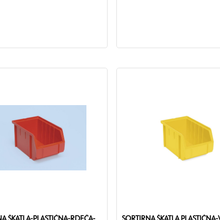
A ŠKATLA-PLASTIČNA-RDEČA-
SORTIRNA ŠKATLA PLASTIČNA-V