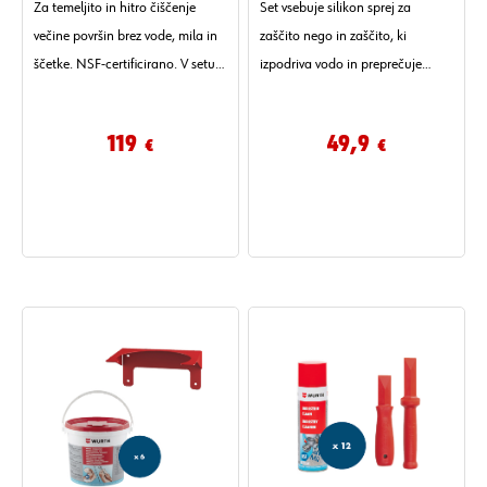
Za temeljito in hitro čiščenje
Set vsebuje silikon sprej za
večine površin brez vode, mila in
zaščito nego in zaščito, ki
ščetke. NSF-certificirano. V setu
izpodriva vodo in preprečuje
je 6 kosov.
obrabo, vlago in korozijo.
119
49,9
€
€