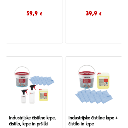
ročno pršilko.
omelo, lopatico in vedro.
Celostna rešitev za hitro
59,9
39,9
€
€
posipanje, vpijanje in čiščenje
oljnih madežev na cestiščih in
delovnih površinah.
Industrijske čistilne krpe,
Industrijske čistilne krpe +
čistilo, krpe in pršilki
čistilo in krpe