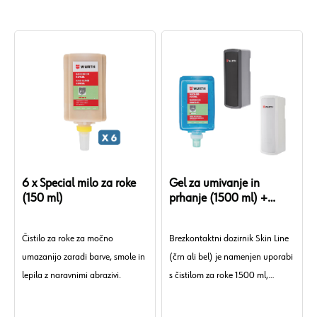
6 x Special milo za roke
Gel za umivanje in
(150 ml)
prhanje (1500 ml) +
brezkontaktni dozirnik
(črn/bel)
Čistilo za roke za močno
Brezkontaktni dozirnik Skin Line
umazanijo zaradi barve, smole in
(črn ali bel) je namenjen uporabi
lepila z naravnimi abrazivi.
s čistilom za roke 1500 ml,
skupaj pa omogočata čiščenje
rok brez dotika, z natančnim