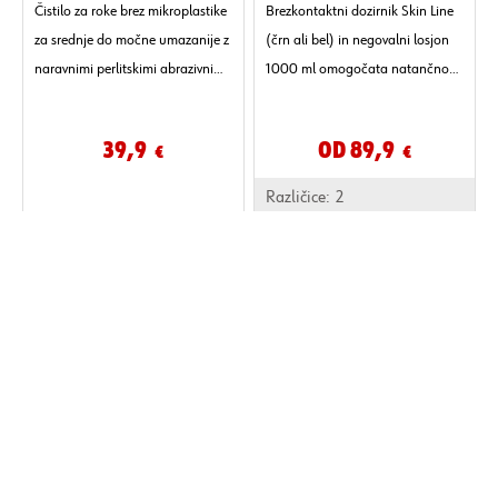
Čistilo za roke brez mikroplastike
Brezkontaktni dozirnik Skin Line
za srednje do močne umazanije z
(črn ali bel) in negovalni losjon
naravnimi perlitskimi abrazivnimi
1000 ml omogočata natančno
delci v setu z dozirnim sistemom.
doziranje brez dotika in manjšo
porabo losjona za nego po delu.
39,9
Od 89,9
€
€
Različice:
2
Prikaži vse