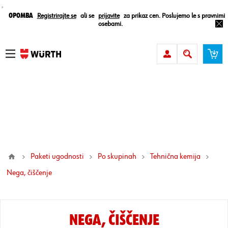
¸
Opomba
Registrirajte se
ali se
prijavite
za prikaz cen. Poslujemo le s pravnimi
osebami.
Paketi ugodnosti
Po skupinah
Tehnična kemija
nega, čiščenje
NEGA, ČIŠČENJE