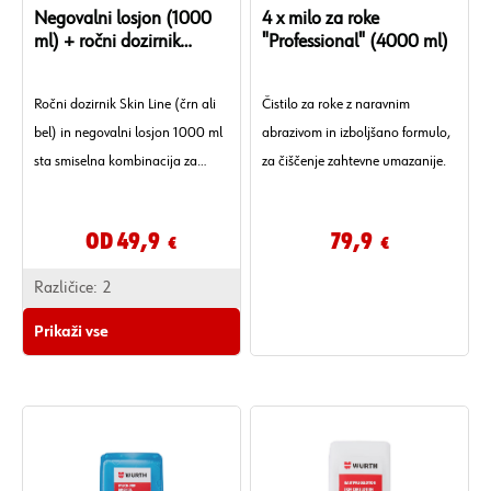
Negovalni losjon (1000
4 x milo za roke
ml) + ročni dozirnik
"Professional" (4000 ml)
(črn/bel)
Ročni dozirnik Skin Line (črn ali
Čistilo za roke z naravnim
bel) in negovalni losjon 1000 ml
abrazivom in izboljšano formulo,
sta smiselna kombinacija za
za čiščenje zahtevne umazanije.
natančno doziranje in redno
nego kože rok po delu.
Od 49,9
79,9
€
€
Različice:
2
Prikaži vse