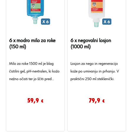
6 x modro milo za roke
6 x negovalni losjon
(150 ml)
(1000 ml)
Milo za roke 1500 ml je blag
Losjon za nego in regeneracijo
čistilni gel, pH-nevtralen, ki kožo
kože po umivanju in prhanju. V
nežno očisti ter jo ščiti pred
praktični 250 ml steklenički.
izsušitvijo.
59,9
79,9
€
€