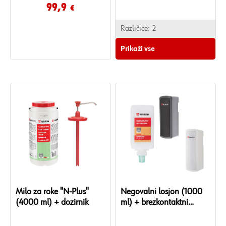
99,9
€
doziranjem in manjšo porabo.
Različice:
2
Prikaži vse
Milo za roke "N-Plus"
Negovalni losjon (1000
(4000 ml) + dozirnik
ml) + brezkontaktni
dozirnik (črn/bel)