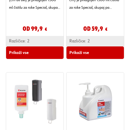
(črn ali bel) je prilagojen 1500
črn) je prilagojen 1500 ml čistilu
ml čistilu za roke Special, skupaj
za roke Special, skupaj pa
pa omogočata čiščenje brez
omogočata hitro čiščenje rok
dotika, natančno doziranje in
brez packanja in nepotrebne
Od 99,9
Od 59,9
€
€
manjšo porabo.
porabe.
Različice:
2
Različice:
2
Prikaži vse
Prikaži vse