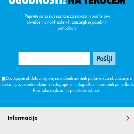
UGODNOSTI!
NA TEKOČEM
Prijavite se na naš seznam za novosti in bodite prvi
obveščeni o novih izdelkih, znižanjih in posebnih
ponudbah.
Dovoljujem obdelavo zgoraj navedenih osebnih podatkov za obveščanje o
novicah, povezanih z aktualnim dogajanjem, dogodkih in posebnih ponudbah.
Prav tako soglašam s
politiko zasebnosti
Informacije