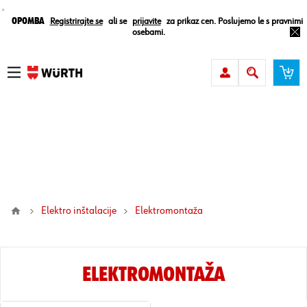
¸
Opomba
Registrirajte se
ali se
prijavite
za prikaz cen. Poslujemo le s pravnimi
osebami.
Elektro inštalacije
elektromontaža
ELEKTROMONTAŽA