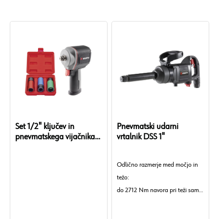
Set 1/2" ključev in
Pnevmatski udarni
pnevmatskega vijačnika
vrtalnik DSS 1"
DSS 1/2" Premium
Compact
Odlično razmerje med močjo in
težo:
do 2712 Nm navora pri teži samo
8,1 kg.