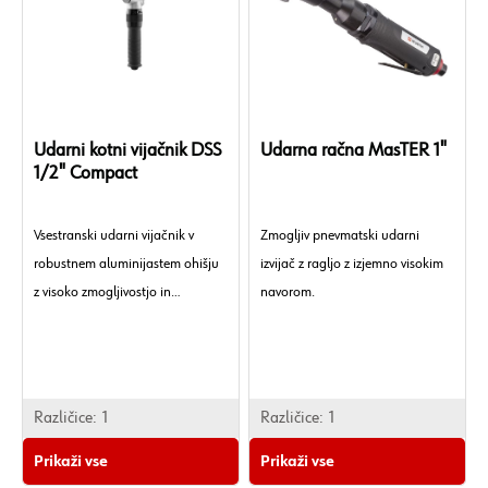
Udarni kotni vijačnik DSS
Udarna račna MasTER 1"
1/2" Compact
Vsestranski udarni vijačnik v
Zmogljiv pnevmatski udarni
robustnem aluminijastem ohišju
izvijač z ragljo z izjemno visokim
z visoko zmogljivostjo in
navorom.
priročnimi funkcijami.
Različice:
1
Različice:
1
Prikaži vse
Prikaži vse