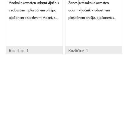
Visokokakovosten udarni vijačnik
Zanesljiv visokokakovosten
v robustnem plastičnem ohišju,
udarni vijačnik v robustnem
ojačanem s steklenimi vlakni, z
plastičnem ohišju, ojačanem s
nadpovprečno zmogljivostjo in
steklenimi vlakni, z
izboljšanimi funkcijami opreme.
nadpovprečno zmogljivostjo in
Priporočena največja velikost
izboljšanimi funkcijami opreme.
vijaka:
Različice:
1
Različice:
1
M32.
Prikaži vse
Prikaži vse