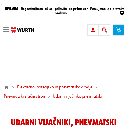
¸
Opomba
Registrirajte se
ali se
prijavite
za prikaz cen. Poslujemo le s pravnimi
osebami.
Električno, baterijsko in pnevmatsko orodje
Pnevmatski zračni stroji
udarni vijačniki, pnevmatski
UDARNI VIJAČNIKI, PNEVMATSKI