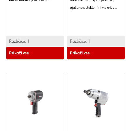
hitrim nabiranjem navora.
robustnem ohišju iz plastike,
ojačane s steklenimi vlakni, z
nadpovprečno zmogljivostjo in
izboljšanimi funkcijami opreme.
Različice:
1
Različice:
1
Prikaži vse
Prikaži vse