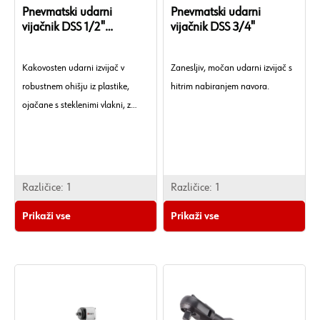
Pnevmatski udarni
Pnevmatski udarni
vijačnik DSS 1/2"
vijačnik DSS 3/4"
Premium Compact
Kakovosten udarni izvijač v
Zanesljiv, močan udarni izvijač s
robustnem ohišju iz plastike,
hitrim nabiranjem navora.
ojačane s steklenimi vlakni, z
nadpovprečnimi zmogljivostmi in
priročnimi funkcijami opreme.
Različice:
1
Različice:
1
Prikaži vse
Prikaži vse