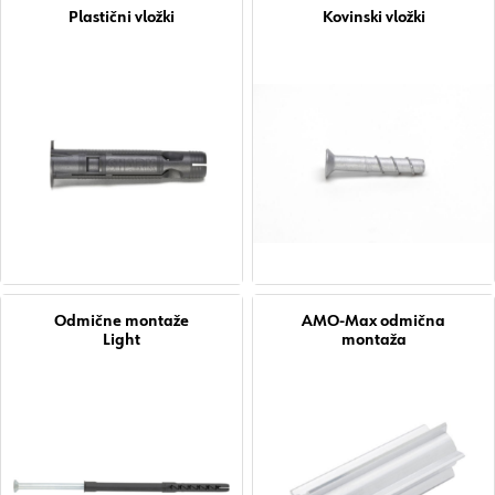
Plastični vložki
Kovinski vložki
Odmične montaže
AMO-Max odmična
Light
montaža