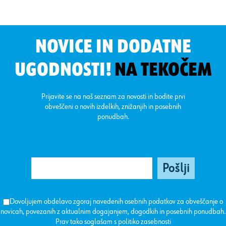
NOVICE IN DODATNE
UGODNOSTI!
NA TEKOČEM
Prijavite se na naš seznam za novosti in bodite prvi
obveščeni o novih izdelkih, znižanjih in posebnih
ponudbah.
Dovoljujem obdelavo zgoraj navedenih osebnih podatkov za obveščanje o
novicah, povezanih z aktualnim dogajanjem, dogodkih in posebnih ponudbah.
Prav tako soglašam s
politiko zasebnosti