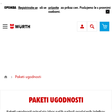
¸
Opomba
Registrirajte se
ali se
prijavite
za prikaz cen. Poslujemo le s pravnimi
osebami.
paketi ugodnosti
PAKETI UGODNOSTI
Paketi ugodnosti prinašajo izbor naših najbolj prodajanih izdelkov.