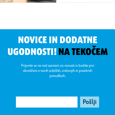
NOVICE IN DODATNE
UGODNOSTI!
NA TEKOČEM
Prijavite se na naš seznam za novosti in bodite prvi
obveščeni o novih izdelkih, znižanjih in posebnih
ponudbah.