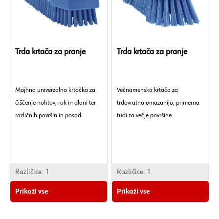
Trda krtača za pranje
Trda krtača za pranje
Majhna univerzalna krtačka za
Večnamenska krtača za
čiščenje nohtov, rok in dlani ter
trdovratno umazanijo, primerna
različnih površin in posod.
tudi za večje površine.
Različice:
1
Različice:
1
Prikaži vse
Prikaži vse