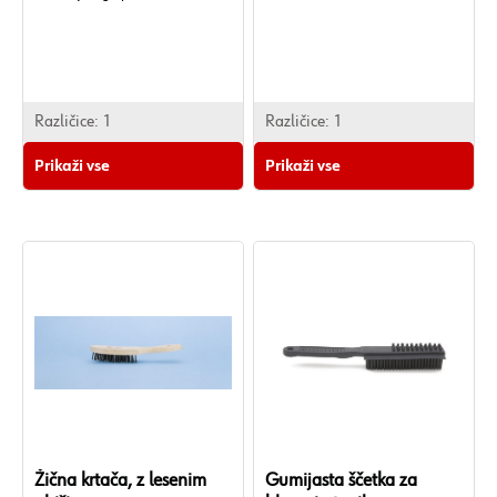
preprog.
Različice:
1
Različice:
1
Prikaži vse
Prikaži vse
Žična krtača, z lesenim
Gumijasta ščetka za