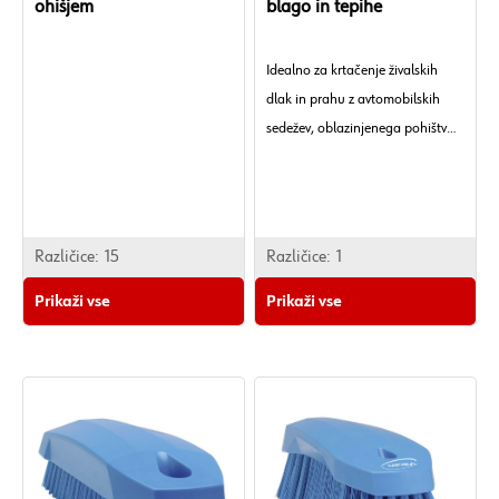
ohišjem
blago in tepihe
Idealno za krtačenje živalskih
dlak in prahu z avtomobilskih
sedežev, oblazinjenega pohištva,
usnja, tkanin in gladkih tal.
Različice:
15
Različice:
1
Prikaži vse
Prikaži vse