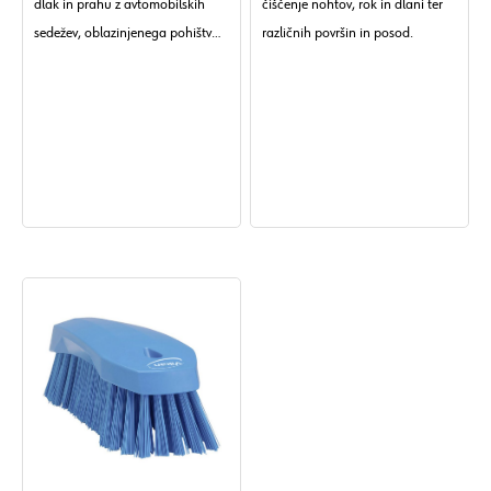
dlak in prahu z avtomobilskih
čiščenje nohtov, rok in dlani ter
sedežev, oblazinjenega pohištva,
različnih površin in posod.
usnja, tkanin in gladkih tal.