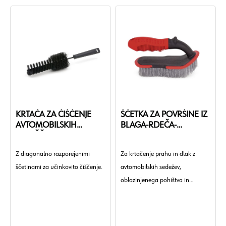
KRTAČA ZA ČIŠČENJE
ŠČETKA ZA POVRŠINE IZ
AVTOMOBILSKIH
BLAGA-RDEČA-
PLATIŠČ 70X170MM
175X90X110MM
Z diagonalno razporejenimi
Za krtačenje prahu in dlak z
ščetinami za učinkovito čiščenje.
avtomobilskih sedežev,
oblazinjenega pohištva in
preprog.