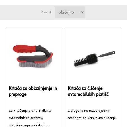
Razvrsti
Krtača za oblazinjenje in
Krtača za čiščenje
preproge
avtomobilskih platišč
Za krtačenje prahu in dlak z
Z diagonalno razporejenimi
avtomobilskih sedežev,
ščetinami za učinkovito čiščenje.
oblazinjenega pohištva in