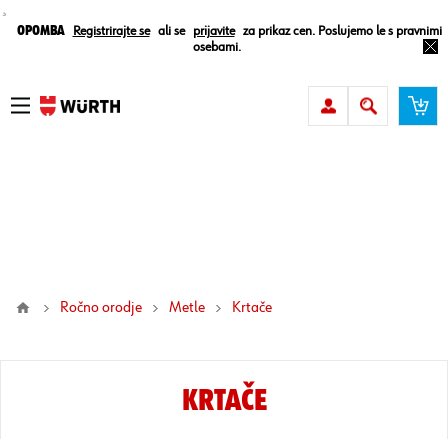
¸
Opomba
Registrirajte se
ali se
prijavite
za prikaz cen. Poslujemo le s pravnimi
osebami.
Ročno orodje
Metle
krtače
KRTAČE