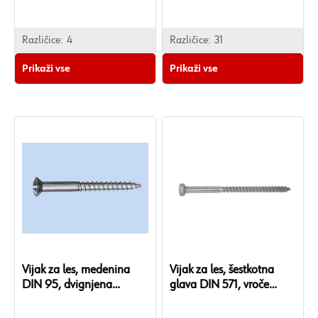
Različice:
4
Različice:
31
Prikaži vse
Prikaži vse
Vijak za les, medenina
Vijak za les, šestkotna
DIN 95, dvignjena
glava DIN 571, vroče
poševna glava, z
pocinkano jeklo
zarezami, DIN95, F2J