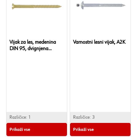
Vijak za les, medenina
Varnostni lesni vijak, A2K
DIN 95, dvignjena
poševna glava, z
zarezami, DIN95
Različice:
1
Različice:
3
Prikaži vse
Prikaži vse