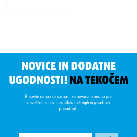
NOVICE IN DODATNE
UGODNOSTI!
NA TEKOČEM
Prijavite se na naš seznam za novosti in bodite prvi
obveščeni o novih izdelkih, znižanjih in posebnih
ponudbah.