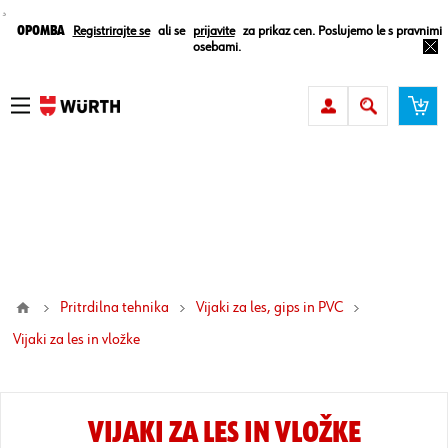
¸
Opomba
Registrirajte se
ali se
prijavite
za prikaz cen. Poslujemo le s pravnimi
osebami.
Pritrdilna tehnika
Vijaki za les, gips in PVC
vijaki za les in vložke
VIJAKI ZA LES IN VLOŽKE