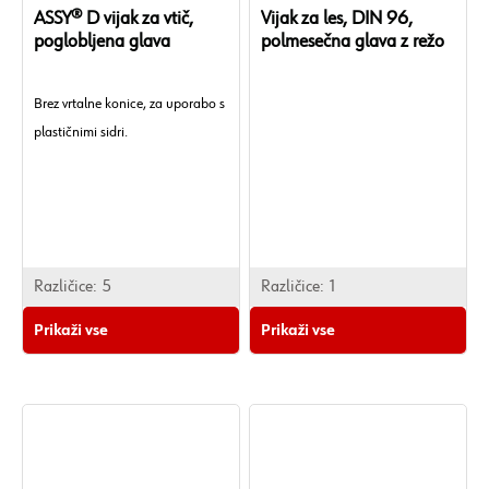
ASSY® D vijak za vtič,
Vijak za les, DIN 96,
poglobljena glava
polmesečna glava z režo
Brez vrtalne konice, za uporabo s
plastičnimi sidri.
Različice:
5
Različice:
1
Prikaži vse
Prikaži vse