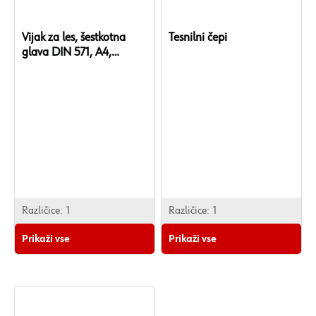
Vijak za les, šestkotna
Tesnilni čepi
glava DIN 571, A4,
nerjavno jeklo
Različice:
1
Različice:
1
Prikaži vse
Prikaži vse