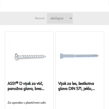
Razvrsti
ASSY® D vijak za vtič,
Vijak za les, šestkotna
panožna glava, brez
glava DIN 571, jeklo,
vrtalne konice
pocinkano modro
Za uporabo s plastičnimi sidri.