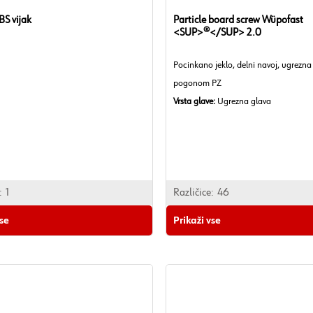
BS vijak
Particle board screw Wüpofast
<SUP>®</SUP> 2.0
Pocinkano jeklo, delni navoj, ugrezna
pogonom PZ
Vrsta glave:
Ugrezna glava
Površina:
Pocinkano
V skladu z RoHS:
Da
:
1
Različice:
46
vse
Prikaži vse