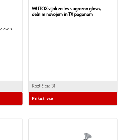
WÜTOX vijak za les s ugrezno glavo,
delnim navojem in TX pogonom
 glava s
Različice:
31
Prikaži vse