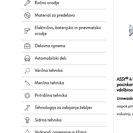
Ročno orodje
Material za predelavo
Električno, baterijsko in pnevmatsko
orodje
Delovna oprema
Avtomobilski deli
Varilna tehnika
ASSY® 4 
Merilna tehnika
pocinkan
vdolbino
Pritrdilna tehnika
Univerzaln
razpok prit
Tehnologija za zabijanje žebljev
industriji,
Sidrna tehnika
suhem not
Oblika gla
Podrobnost
Vodovod, ogrevanje in klima