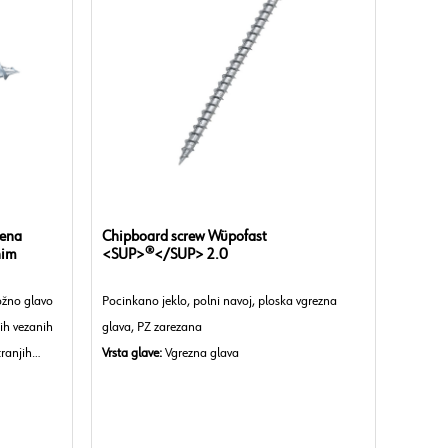
lena
Chipboard screw Wüpofast
nim
<SUP>®</SUP> 2.0
ožno glavo
Pocinkano jeklo, polni navoj, ploska vgrezna
kih vezanih
glava, PZ zarezana
ranjih
Vrsta glave:
Vgrezna glava
Vrsta navoja:
Lesni navoj
Oblika navoja:
Polni navoj
Oblika konice:
Koničasta