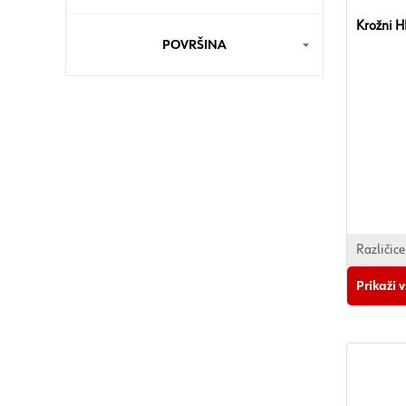
Krožni H
POVRŠINA
Različice
Prikaži 