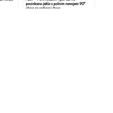
pocinkano jeklo s polnim navojem 90°
glave za rezkanje žepa
Univerzalni vijak s polnim navojem za hitro in
trajno pritrjevanje povezav med lesom in lesom ali
kovino in lesom pri izdelavi pohištva, notranji
gradnji ali leseni konstrukciji v notranjih suhih ali
zaščitenih prostorih.
Različice:
18
Prikaži vse