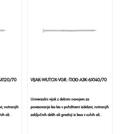
6X120/70
VIJAK-WUTOX-VGR.-TX30-A3K-6X140/70
Univerzalni vijak z delnim navojem za
vi, notranjih
povezovanje les-les v pohištveni izdelavi, notranjih
hih ali
zaključnih delih ali gradnji iz lesa v suhih ali
rezkanje
vlažnih notranjih prostorih.
Tip glave:
Žepna ugreznjena glava za rezkanje
Material:
Ogljikovo jeklo