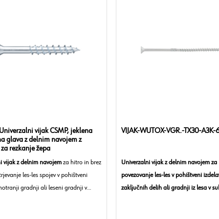
Univerzalni vijak CSMP, jeklena
VIJAK-WUTOX-VGR.-TX30-A3K-
a glava z delnim navojem z
 za rezkanje žepa
i vijak z delnim navojem
za hitro in brez
Univerzalni vijak z delnim navojem za
rjevanje les-les spojev v pohištveni
povezovanje les-les v pohištveni izdela
 notranji gradnji ali leseni gradnji v
zaključnih delih ali gradnji iz lesa v su
ranjem ali vlažnem okolju.
ve: ugreznjena glava s frezalnimi žepki
vlažnih notranjih prostorih.
Tip glave:
Žepna ugreznjena glava za 
i glave: frezalni žepki
Material:
Ogljikovo jeklo