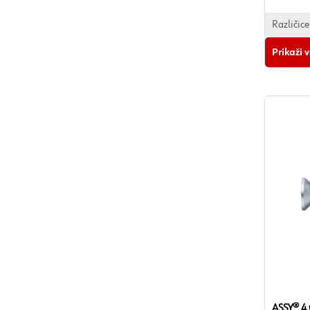
V skladu 
Različice
Prikaži 
ASSY® 4 C