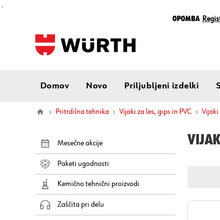
¸
Opomba
Regist
Domov
Novo
Priljubljeni izdelki
Pritrdilna tehnika
Vijaki za les, gips in PVC
vijak
VIJAK
Mesečne akcije
Paketi ugodnosti
Kemično tehnični proizvodi
Zaščita pri delu