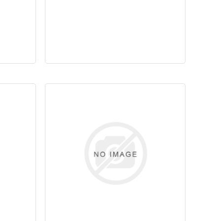
Površina:
Pocinkana
RoHS-skladno:
Da