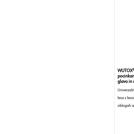
WÜTOX® C
pocinkan
glavo in 
Univerzaln
lesa z les
oblogah al
notranjih 
Oblika gla
Material:
O
Površina:
P