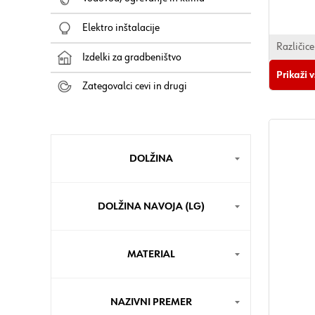
Vrsta navo
Elektro inštalacije
Izvedba na
Oblika nav
Različice
Izdelki za gradbeništvo
Oblika kon
Prikaži 
Material: 
Zategovalci cevi in drugi
Površina:
Barva: sre
Primerno za
večslojni l
DOLŽINA
RoHS skla
DOLŽINA NAVOJA (LG)
MATERIAL
NAZIVNI PREMER