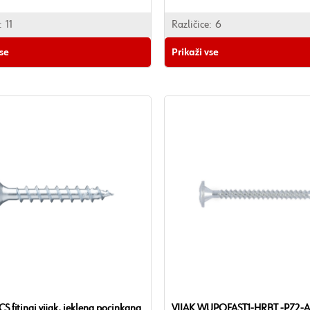
z RoHS:
Da
:
11
Različice:
6
vse
Prikaži vse
S fitingi vijak, jeklena pocinkana
VIJAK WUPOFAST1-HRBT.-PZ2-A