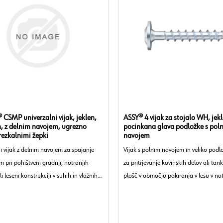
SMP univerzalni vijak, jeklen,
ASSY® 4 vijak za stojalo WH, jek
, z delnim navojem, ugrezno
pocinkana glava podložke s pol
rezkalnimi žepki
navojem
i vijak z delnim navojem za spajanje
Vijak s polnim navojem in veliko podl
om pri pohištveni gradnji, notranjih
za pritrjevanje kovinskih delov ali tan
i leseni konstrukciji v suhih in vlažnih
plošč v območju pakiranja v lesu v not
prostorih.
ve:
Ugrezna glava z rezkalnimi žepki
suhih ali zaščitenih prostorih.
gljikovo jeklo
ocinkano