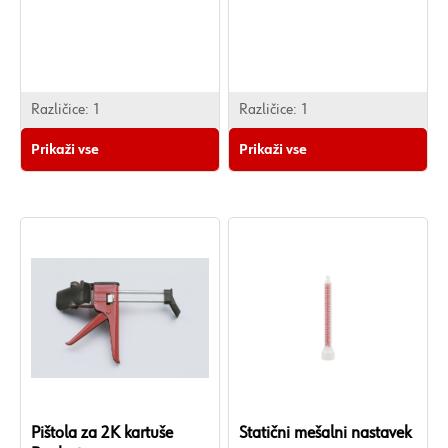
PP - Polipropilen
• Barva:
Rdeča
• Dolžina:
Različice:
1
Različice:
1
74 mm
Prikaži vse
Prikaži vse
• Teža izdelka (na kos):
2,280 g
• Število delov:
25 KOS.
Pištola za 2K kartuše
Statični mešalni nastavek