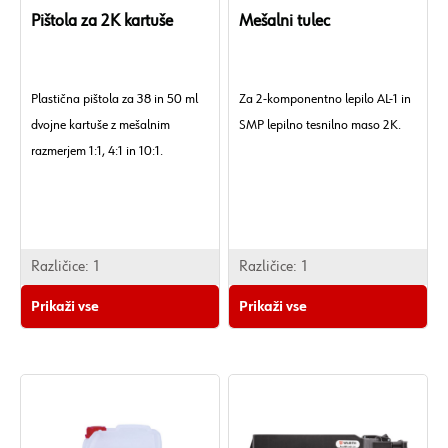
Pištola za 2K kartuše
Mešalni tulec
Plastična pištola za 38 in 50 ml
Za 2-komponentno lepilo AL-1 in
dvojne kartuše z mešalnim
SMP lepilno tesnilno maso 2K.
razmerjem 1:1, 4:1 in 10:1.
Različice:
1
Različice:
1
Prikaži vse
Prikaži vse