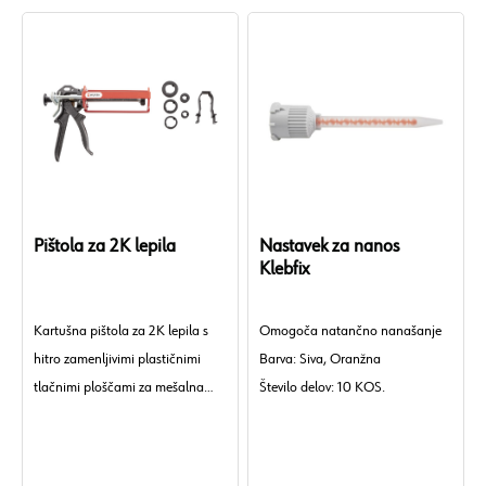
Pištola za 2K lepila
Nastavek za nanos
Klebfix
Kartušna pištola za 2K lepila s
Omogoča natančno nanašanje
hitro zamenljivimi plastičnimi
Barva: Siva, Oranžna
tlačnimi ploščami za mešalna
Število delov: 10 KOS.
razmerja 1:1, 2:1, 4:1 in 10:1.