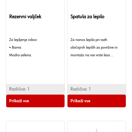
Rezervni valjček
Spatula za lepilo
Za lepljenje robov
Za nanos lepila pri vseh
• Barva:
običajnih lepilih za površine in
Modro-zelena.
montažo na vse vrste lesa
• Širina zoba:
4 mm
• Teža izdelka (na kos):
35,666 g
Različice:
1
Različice:
1
• Material:
Prikaži vse
Prikaži vse
ABS
• Barva:
Bela.