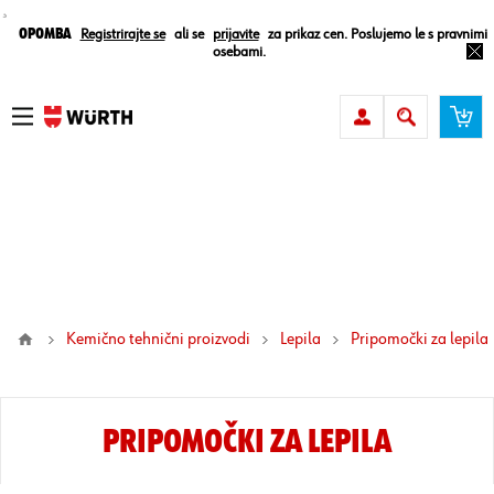
¸
Opomba
Registrirajte se
ali se
prijavite
za prikaz cen. Poslujemo le s pravnimi
osebami.
Kemično tehnični proizvodi
Lepila
pripomočki za lepila
PRIPOMOČKI ZA LEPILA