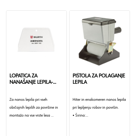
LOPATICA ZA
PIŠTOLA ZA POLAGANJE
NANAŠANJE LEPILA-
LEPILA
150/4MM
Za nanos lepila pri vseh
Hiter in enakomeren nanos lepila
običajnih lepilih za površine in
pri lepljenju robov in površin.
montažo na vse vrste lesa
• Širina:
• Širina zoba:
90 mm
4 mm
• Zunanji premer: