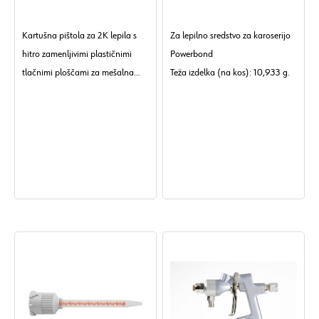
Kartušna pištola za 2K lepila s
Za lepilno sredstvo za karoserijo
hitro zamenljivimi plastičnimi
Powerbond
tlačnimi ploščami za mešalna
Teža izdelka (na kos): 10,933 g.
razmerja 1:1, 2:1, 4:1 in 10:1.