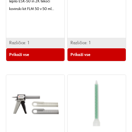
lepilo ESK-50 in 2K tekoči
kovinski kit FLM 50 v 50 ml
embalaži.
Različice:
1
Različice:
1
Prikaži vse
Prikaži vse