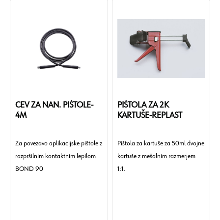
CEV ZA NAN. PIŠTOLE-
PIŠTOLA ZA 2K
4M
KARTUŠE-REPLAST
Za povezavo aplikacijske pištole z
Pištola za kartuše za 50ml dvojne
razpršilnim kontaktnim lepilom
kartuše z mešalnim razmerjem
BOND 90
1:1.
Material: Guma-plastika
Dolžina: 3,7 m
Barva: Črna