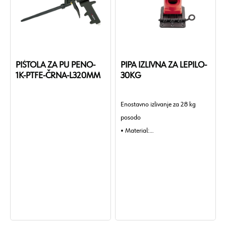
PIŠTOLA ZA PU PENO-
PIPA IZLIVNA ZA LEPILO-
1K-PTFE-ČRNA-L320MM
30KG
Enostavno izlivanje za 28 kg
posodo
• Material:
Plastika
• Barva:
Rdeča, Črna
• Teža izdelka (na kos):
178 g.