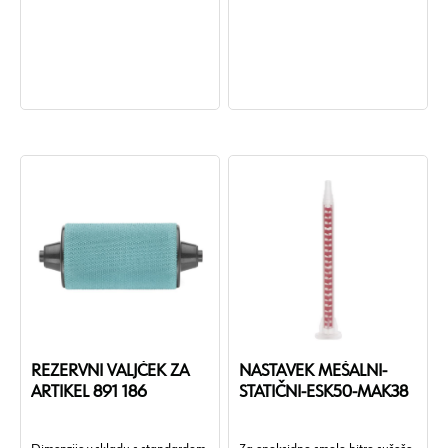
• Teža izdelka (na kos):
125 mm.
35,666 g
• Material:
ABS
• Barva:
Bela.
REZERVNI VALJČEK ZA
NASTAVEK MEŠALNI-
ARTIKEL 891 186
STATIČNI-ESK50-MAK38