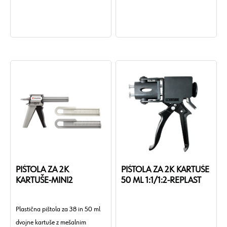
Premer priključka: 1/4 in
Premer priključka 2: 1/8 in
Teža izdelka (na kos): 556 g.
PIŠTOLA ZA 2K
PIŠTOLA ZA 2K KARTUŠE
KARTUŠE-MINI2
50 ML 1:1/1:2-REPLAST
Plastična pištola za 38 in 50 ml
dvojne kartuše z mešalnim