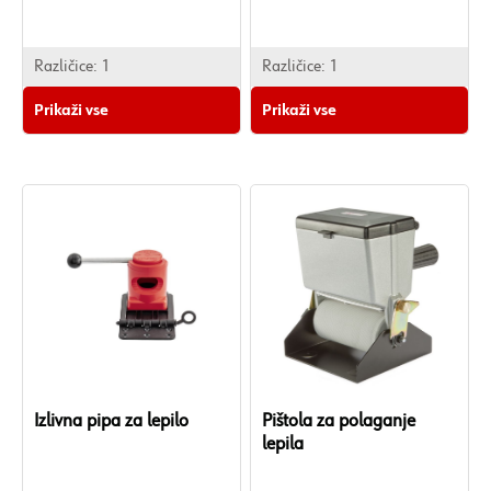
Različice:
1
Različice:
1
Prikaži vse
Prikaži vse
Izlivna pipa za lepilo
Pištola za polaganje
lepila