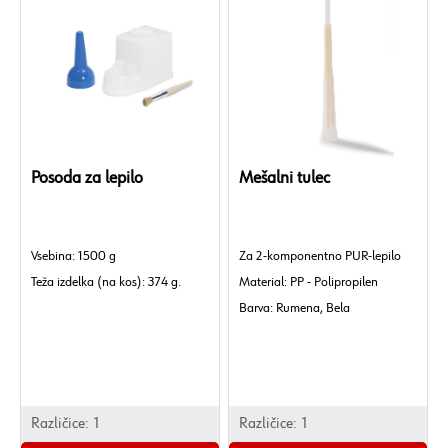
Posoda za lepilo
Mešalni tulec
Vsebina: 1500 g
Za 2-komponentno PUR-lepilo
Teža izdelka (na kos): 374 g.
Material: PP - Polipropilen
Barva: Rumena, Bela
Dolžina: 231 mm
Teža izdelka (na kos): 15,867 g.
Različice:
1
Različice:
1