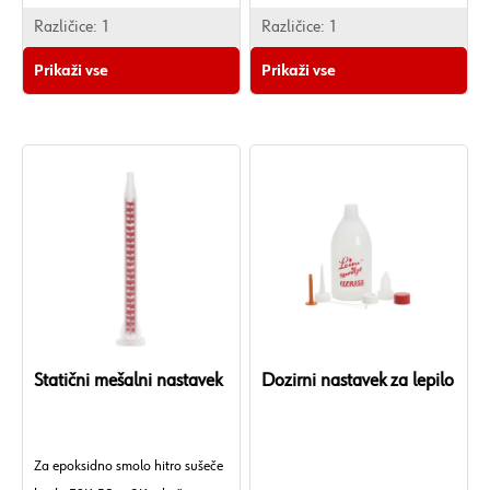
Različice:
1
Različice:
1
Prikaži vse
Prikaži vse
Statični mešalni nastavek
Dozirni nastavek za lepilo
Za epoksidno smolo hitro sušeče