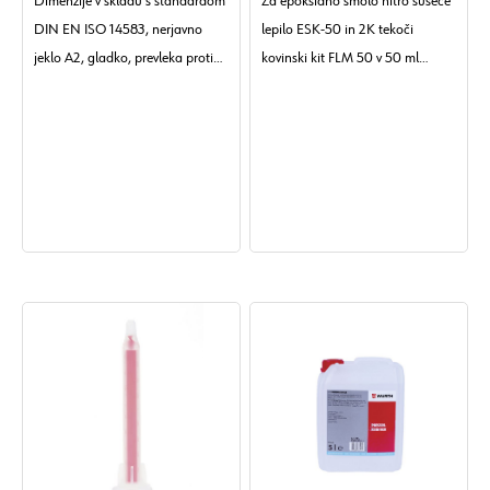
Dimenzije v skladu s standardom
Za epoksidno smolo hitro sušeče
DIN EN ISO 14583, nerjavno
lepilo ESK-50 in 2K tekoči
jeklo A2, gladko, prevleka proti
kovinski kit FLM 50 v 50 ml
trenju
embalaži.