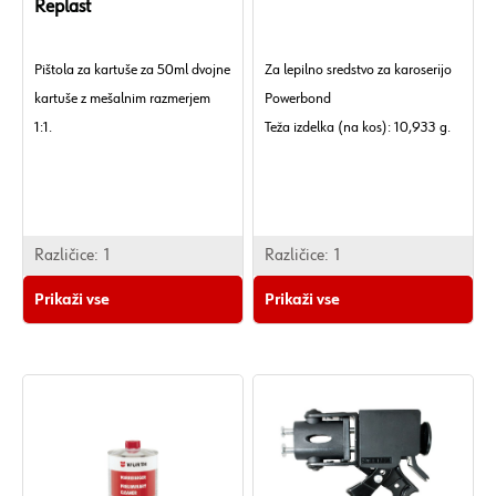
Replast
Pištola za kartuše za 50ml dvojne
Za lepilno sredstvo za karoserijo
kartuše z mešalnim razmerjem
Powerbond
1:1.
Teža izdelka (na kos): 10,933 g.
Različice:
1
Različice:
1
Prikaži vse
Prikaži vse