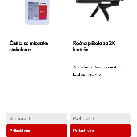
Čistilo za mizarske
Ročna pištola za 2K
stiskalnice
kartuše
Za obdelavo 2-komponentnih
lepil AI-1 2K-PUR.
Različice:
1
Različice:
1
Prikaži vse
Prikaži vse