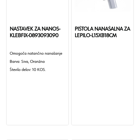
NASTAVEK ZA NANOS-
PIŠTOLA NANAŠALNA ZA
KLEBFIX-0893093090
LEPILO-L15XB18CM
Omogoča natančno nanašanje
Barva: Siva, Oranžna
Število delov: 10 KOS.