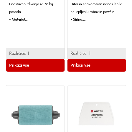
Enostavno izlivanje za 28 kg
Hiter in enakomeren nanos lepila
posodo
pri lepljenju robov in površin.
• Material:
• Širina:
Plastika
90 mm
• Barva:
• Zunanji premer:
Rdeča, Črna
125 mm.
• Teža izdelka (na kos):
Različice:
1
Različice:
1
178 g.
Prikaži vse
Prikaži vse