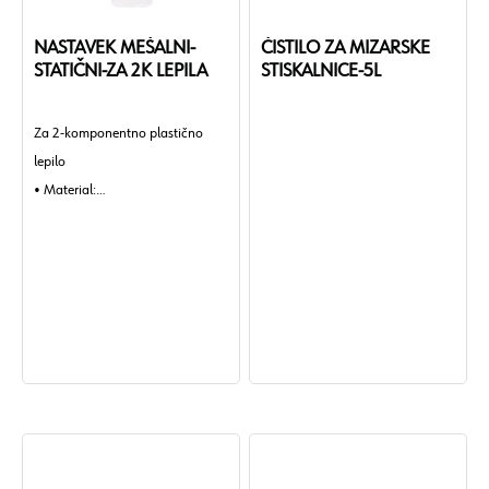
NASTAVEK MEŠALNI-
ČISTILO ZA MIZARSKE
STATIČNI-ZA 2K LEPILA
STISKALNICE-5L
Za 2-komponentno plastično
lepilo
• Material:
PP - Polipropilen
• Barva:
Rdeča
• Dolžina:
74 mm
• Teža izdelka (na kos):
2,280 g
• Število delov:
25 KOS.