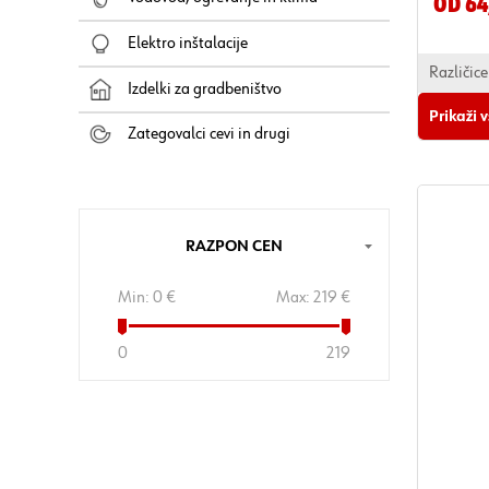
Od 64
Elektro inštalacije
Različice
Izdelki za gradbeništvo
Prikaži 
Zategovalci cevi in drugi
RAZPON CEN
Min:
0 €
Max:
219 €
0
219