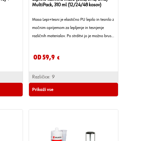
MultiPack, 310 ml (12/24/48 kosov)
Masa Lepi+tesni je elastično PU lepilo in tesnilo z
močnim oprijemom za lepljenje in tesnjenje
različnih materialov. Po strditvi jo je možno brusiti
in prebarvati.
Od 59,9
€
Različice:
9
Prikaži vse