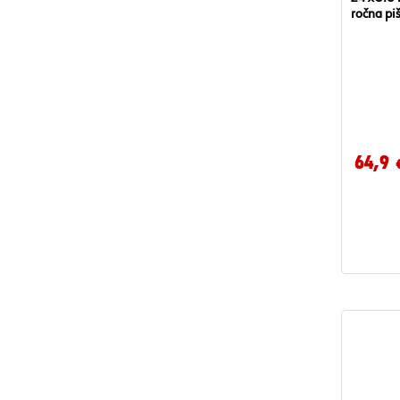
ročna piš
64,9