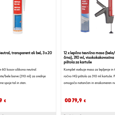
eutral, transparent ali bel, 3 x 20
12 x lepilno tesnilna masa (bela
črna), 310 ml, visokokakovostna
pištola za kartuše
e 60 kosov silikona neutral
Komplet vsebuje maso za lepljenje in t
te/bele barve (310 ml) za srednje
ročno HQ pištolo za 310 ml kartuše. P
e spoje tal in sten.
omogoča natančen in enakomeren n
pri montaži in popravilih ter bolj čist r
manj porabe.
9
Od 79,9
€
€