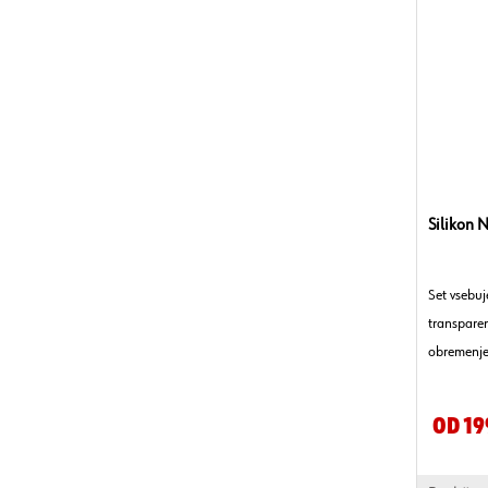
Silikon N
Set vsebuj
transparen
obremenjen
Od 19