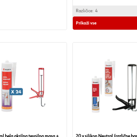
Različice:
4
Prikaži vse
 ml bela akrilna tesnilna masa +
20 x silikon Neutral (različne ba