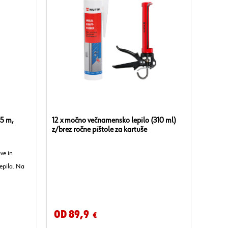
45 m,
12 x močno večnamensko lepilo (310 ml)
z/brez ročne pištole za kartuše
ve in
epila. Na
Od 89,9
€