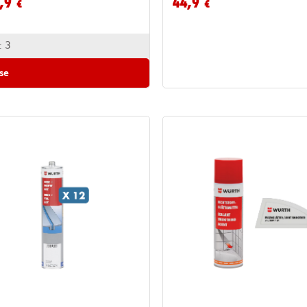
,9
44,9
€
€
:
3
vse