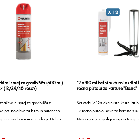
kirni sprej za gradbišča (500 ml)
12 x 310 ml bel strukturni akrilni 
k (12/24/48 kosov)
ročna pištola za kartuše "Basic"
značevalni sprej za gradbišča z
Set vsebuje 12× akrilni strukturni kit b
o pršilno glavo za hitro in natančno
1× ročno pištolo Basic za kartuše 310
e na gradbišču in v geodeziji. Dobro
Namenjen je zapolnjevanju in tesnjen
tudi na vlažnih in neravnih površinah.
ter fug z “strukturnim” videzom, pištol
omogoča hiter in enakomeren nanos.