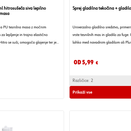
ml hitrosušeča siva lepilno
Sprej gladilna tekočina + gladilo
 masa
ča PU tesnilna masa z močnim
Univerzalno gladilno sredstvo, primer
za lepljenje in trajno elastično
vrste tesnilnih mas in gladilo za fuge. 
 Hitro se suši, omogoča glajenje ter je
lahko med navadnim gladilom ali Plu
 času prebarvljiva.
različnih aplikacij.
Od 5,99
€
Različice:
2
Prikaži vse