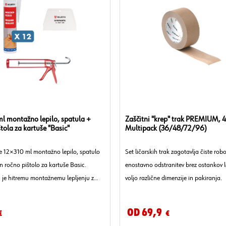
 ml montažno lepilo, spatula +
Zaščitni "krep" trak PREMIUM, 
tola za kartuše "Basic"
Multipack (36/48/72/96)
e 12×310 ml montažno lepilo, spatulo
Set ličarskih trak zagotavlja čiste robo
n ročno pištolo za kartuše Basic.
enostavno odstranitev brez ostankov l
je hitremu montažnemu lepljenju z
voljo različne dimenzije in pakiranja.
nim nanosom.
Od 69,9
€
€