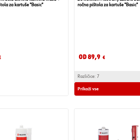
tola za kartuše "Basic"
ročna pištola za kartuše "Basic"
Od 89,9
€
€
Različice:
7
Prikaži vse