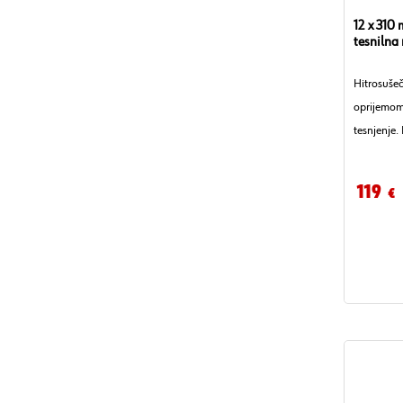
12 x 310 
tesnilna
Hitrosuše
oprijemom 
tesnjenje.
po kratkem
119
€