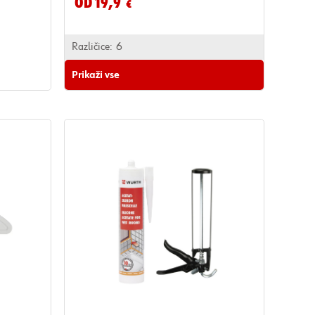
Od 19,9
€
Različice:
6
Prikaži vse