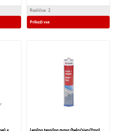
Različice:
2
Prikaži vse
rve) +
Lepilno tesnilna masa (bela/siva/črna)