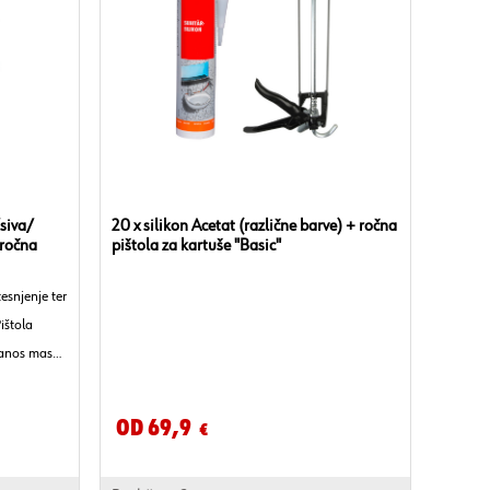
/siva/
20 x silikon Acetat (različne barve) + ročna
 ročna
pištola za kartuše "Basic"
esnjenje ter
ištola
anos mase
ezultat z
Od 69,9
€