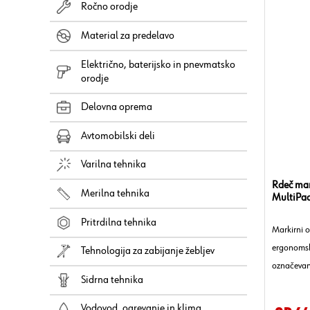
Ročno orodje
Material za predelavo
Električno, baterijsko in pnevmatsko
orodje
Delovna oprema
Avtomobilski deli
Varilna tehnika
Rdeč mar
Merilna tehnika
MultiPac
Pritrdilna tehnika
Markirni o
ergonomsk
Tehnologija za zabijanje žebljev
označevanj
Sidrna tehnika
se oprime 
Vodovod, ogrevanje in klima