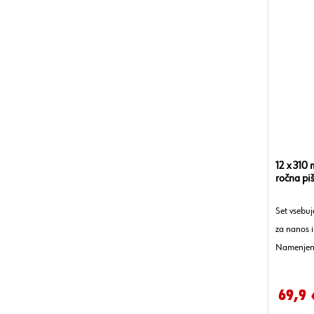
12 x 310
ročna piš
Set vsebuj
za nanos i
Namenjen 
enakomer
69,9