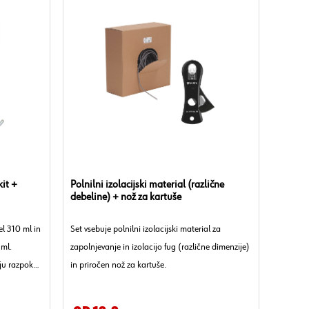
kit +
Polnilni izolacijski material (različne
debeline) + nož za kartuše
el 310 ml in
Set vsebuje polnilni izolacijski material za
 ml.
zapolnjevanje in izolacijo fug (različne dimenzije)
ju razpok
in priročen nož za kartuše.
a pa