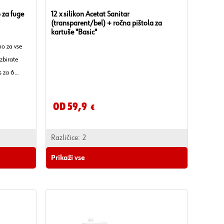
 za fuge
12 x silikon Acetat Sanitar
(transparent/bel) + ročna pištola za
kartuše "Basic"
no za vse
Izbirate
s za 6
Od 59,9
€
Različice:
2
Prikaži vse