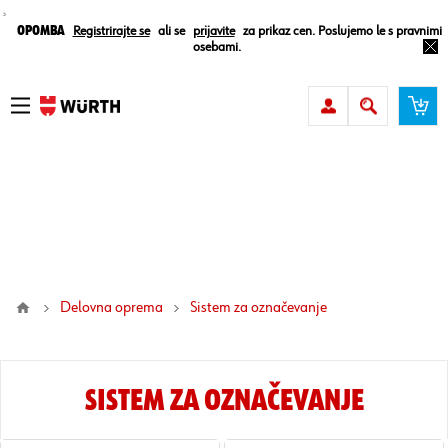
¸
Opomba
Registrirajte se
ali se
prijavite
za prikaz cen. Poslujemo le s pravnimi
osebami.
Delovna oprema
sistem za označevanje
SISTEM ZA OZNAČEVANJE