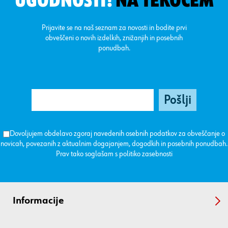
UGODNOSTI!
NA TEKOČEM
Prijavite se na naš seznam za novosti in bodite prvi
obveščeni o novih izdelkih, znižanjih in posebnih
ponudbah.
Dovoljujem obdelavo zgoraj navedenih osebnih podatkov za obveščanje o
novicah, povezanih z aktualnim dogajanjem, dogodkih in posebnih ponudbah.
Prav tako soglašam s
politiko zasebnosti
Informacije