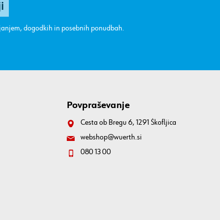
ajanjem, dogodkih in posebnih ponudbah.
Povpraševanje
Cesta ob Bregu 6, 1291 Škofljica
webshop@wuerth.si
080 13 00