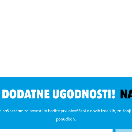
N DODATNE UGODNOSTI!
N
na naš seznam za novosti in bodite prvi obveščeni o novih izdelkih, znižanj
ponudbah.