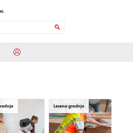
mi.
gradnja
Lesena gradnja