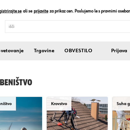
istrirajte se
ali se
prijavite
za prikaz cen. Poslujemo le s pravnimi oseba
Svetovanje
Trgovine
OBVESTILO
Prijava
BENIŠTVO
eništvo
Krovstvo
Suha 