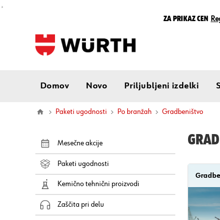
¸
Za prikaz cen
Reg
Domov
Novo
Priljubljeni izdelki
Paketi ugodnosti
Po branžah
gradbeništvo
GRAD
Mesečne akcije
Paketi ugodnosti
Gradb
Kemično tehnični proizvodi
Zaščita pri delu