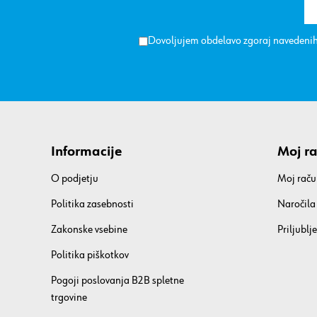
Dovoljujem obdelavo zgoraj navedenih
Informacije
Moj r
O podjetju
Moj raču
Politika zasebnosti
Naročila
Zakonske vsebine
Priljublje
Politika piškotkov
Pogoji poslovanja B2B spletne
trgovine