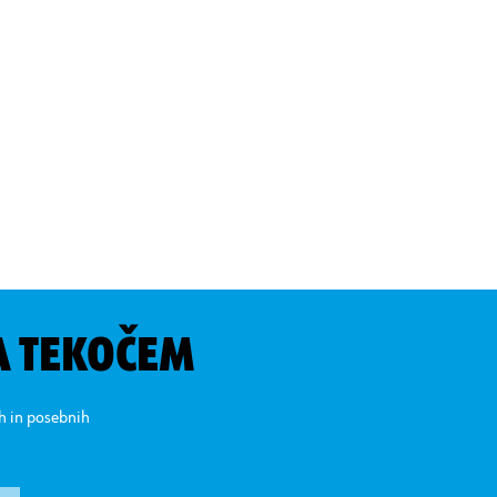
A TEKOČEM
ih in posebnih