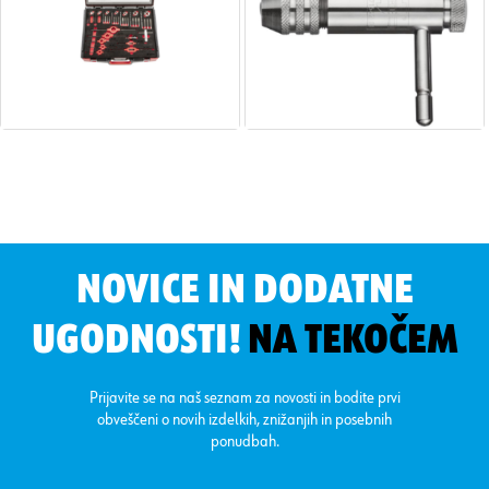
NOVICE IN DODATNE
UGODNOSTI!
NA TEKOČEM
Prijavite se na naš seznam za novosti in bodite prvi
obveščeni o novih izdelkih, znižanjih in posebnih
ponudbah.