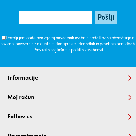
Dovoljujem obdelavo zgoraj navedenih osebnih podatkov za obveščanje o
novicah, povezanih z aktualnim dogajanjem, dogodkih in posebnih ponudbah.
Prav tako soglašam s
politiko zasebnosti
Informacije
Moj račun
Follow us
Povpraševanje