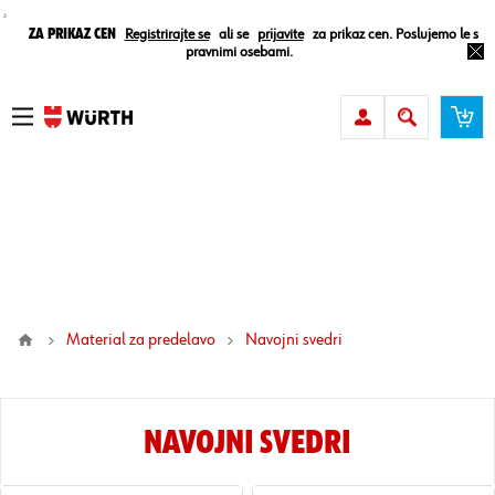
¸
Za prikaz cen
Registrirajte se
ali se
prijavite
za prikaz cen. Poslujemo le s
pravnimi osebami.
Material za predelavo
navojni svedri
NAVOJNI SVEDRI