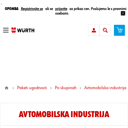
¸
Opomba
Registrirajte se
ali se
prijavite
za prikaz cen. Poslujemo le s pravnimi
osebami.
Paketi ugodnosti
Po skupinah
avtomobilska industrija
AVTOMOBILSKA INDUSTRIJA