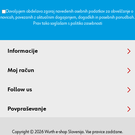
Dovoljujem obdelavo zgoraj navedenih osebnih podatkov za obveščanje o
novicah, povezanih z aktualnim dogajanjem, dogodkih in posebnih ponudbah.
Prav tako soglašam s
politiko zasebnosti
Informacije
Moj račun
Follow us
Povpraševanje
Copyright © 2026 Wurth e-shop Slovenija. Vse pravice zadržane.