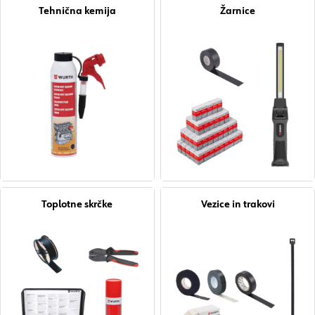
Tehnična kemija
Žarnice
Toplotne skrčke
Vezice in trakovi