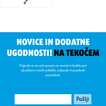
NOVICE IN DODATNE
UGODNOSTI!
NA TEKOČEM
Prijavite se na naš seznam za novosti in bodite prvi
obveščeni o novih izdelkih, znižanjih in posebnih
ponudbah.