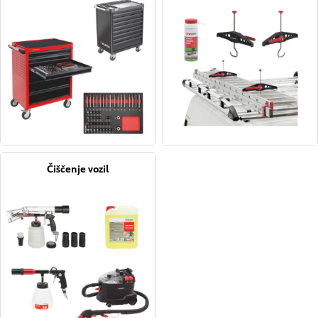
Čiščenje vozil