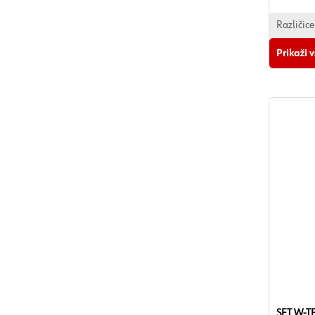
Različice
Prikaži 
SET W-T