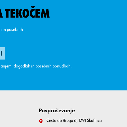
A TEKOČEM
ih in posebnih
ajanjem, dogodkih in posebnih ponudbah.
Povpraševanje
Cesta ob Bregu 6, 1291 Škofljica