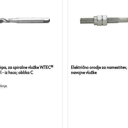
pipa, za spiralne vložke W.TEC®
Električno orodje za namestitev,
l - iz hsco; oblika C
navojne vložke
uknje.