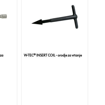
 za
W-TEC® INSERT COIL - orodje za vrtanje