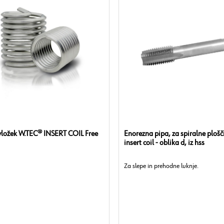
 vložek W.TEC® INSERT COIL Free
Enorezna pipa, za spiralne plošč
insert coil - oblika d, iz hss
Za slepe in prehodne luknje.