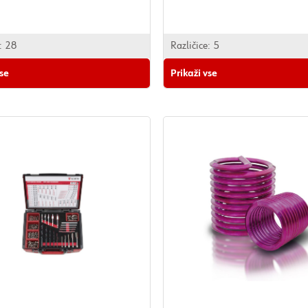
:
28
Različice:
5
vse
Prikaži vse