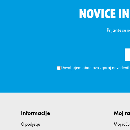
NOVICE I
Prijavite se 
Dovoljujem obdelavo zgoraj navedenih
Informacije
Moj r
O podjetju
Moj raču