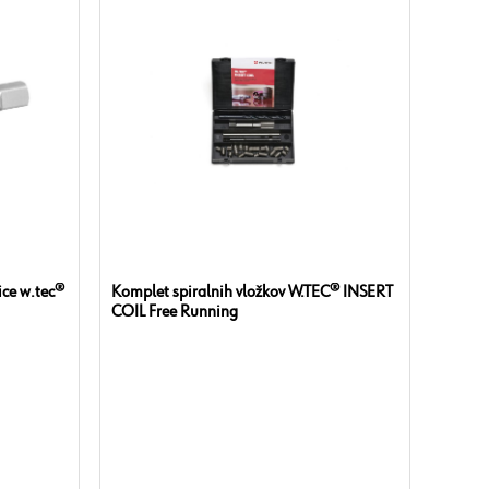
ice w.tec®
Komplet spiralnih vložkov W.TEC® INSERT
COIL Free Running