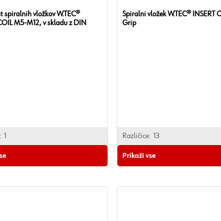
t spiralnih vložkov W.TEC®
Spiralni vložek W.TEC® INSERT 
OIL M5-M12, v skladu z DIN
Grip
:
1
Različice:
13
vse
Prikaži vse