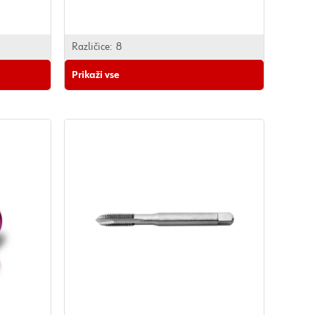
Različice:
8
Prikaži vse