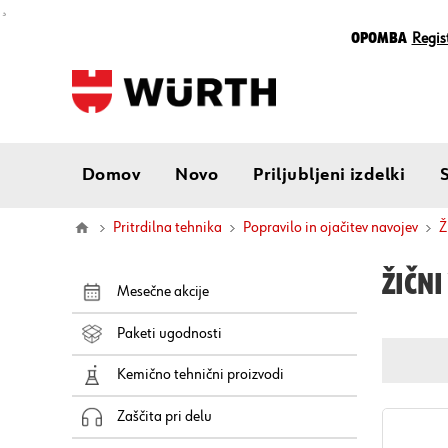
¸
Opomba
Regist
Domov
Novo
Priljubljeni izdelki
Pritrdilna tehnika
Popravilo in ojačitev navojev
ŽIČNI
Mesečne akcije
Paketi ugodnosti
Kemično tehnični proizvodi
Zaščita pri delu