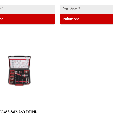
:
1
Različice:
2
vse
Prikaži vse
EC-M5-M12-260 DELNI-