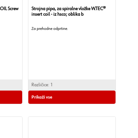
COIL Screw
Strojna pipa, za spiralne vložke W.TEC®
insert coil - iz hsco; oblika b
Za prehodne odprtine.
Različice:
1
Prikaži vse