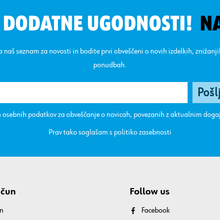
N DODATNE UGODNOSTI!
N
na naš seznam za novosti in bodite prvi obveščeni o novih izdelkih, znižanj
ponudbah.
 osebnih podatkov za obveščanje o novicah, povezanih z aktualnim dog
Prav tako soglašam s
politiko zasebnosti
ačun
Follow us
n
Facebook