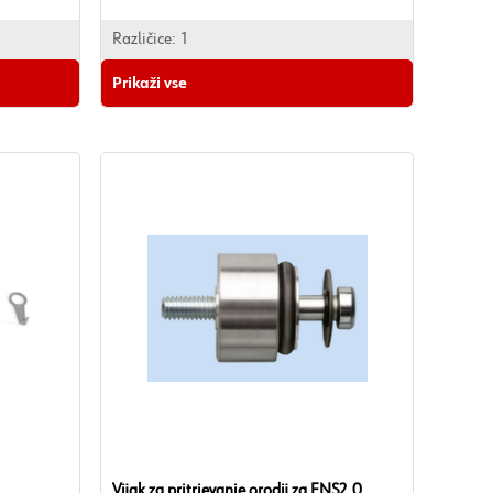
Različice:
1
Prikaži vse
Vijak za pritrjevanje orodij za ENS2.0