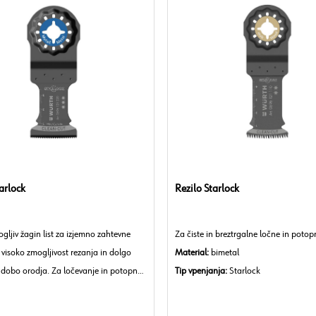
arlock
Rezilo Starlock
gljiv žagin list za izjemno zahtevne
Za čiste in breztrgalne ločne in potop
, visoko zmogljivost rezanja in dolgo
Material:
bimetal
o dobo orodja. Za ločevanje in potopne
Tip vpenjanja:
Starlock
no.
Izvedba rezila:
dvojno nazobčano (Ja
Združljivi stroji:
Starlock, Starlock plus