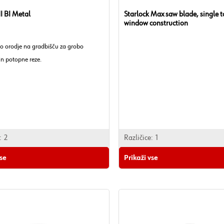
 BI Metal
Starlock Max saw blade, single t
window construction
ko orodje na gradbišču za grobo
in potopne reze.
:
2
Različice:
1
vse
Prikaži vse