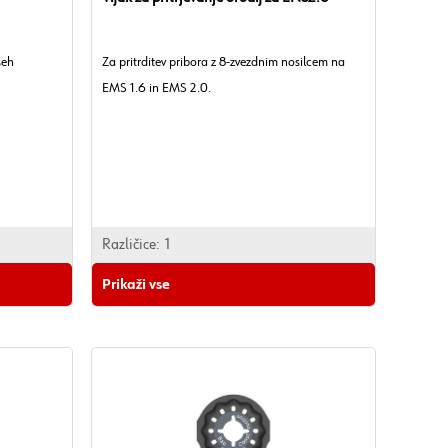
seh
Za pritrditev pribora z 8-zvezdnim nosilcem na
EMS 1.6 in EMS 2.0.
Različice:
1
Prikaži vse