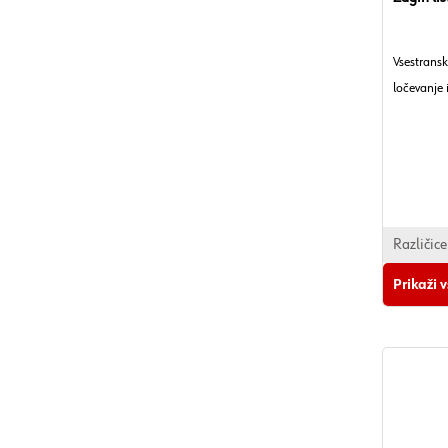
Vsestrans
ločevanje 
Različice
Prikaži 