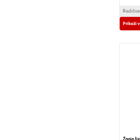
Različice
Prikaži 
Žagin lis