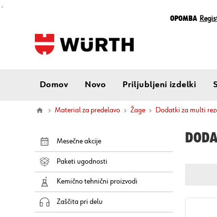
¸
Opomba
Regist
Domov
Novo
Priljubljeni izdelki
Material za predelavo
Žage
dodatki za multi rez
DODAT
Mesečne akcije
Paketi ugodnosti
Kemično tehnični proizvodi
Zaščita pri delu