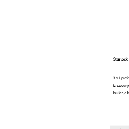
Starlock
3-v-1 prof
izrezovanje
brušenje l
Premer: 
Material: 
Tip vpetja
Obdelovani