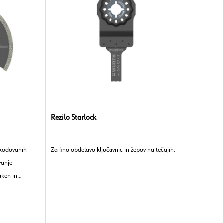
Rezilo Starlock
škodovanih
Za fino obdelavo ključavnic in žepov na tečajih.
vanje
aken in
v kotih in