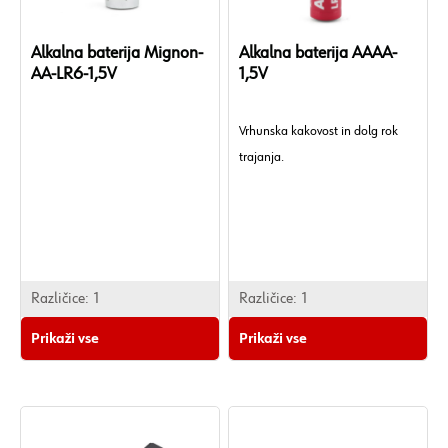
Alkalna baterija Mignon-
Alkalna baterija AAAA-
AA-LR6-1,5V
1,5V
Vrhunska kakovost in dolg rok
trajanja.
Različice:
1
Različice:
1
Prikaži vse
Prikaži vse