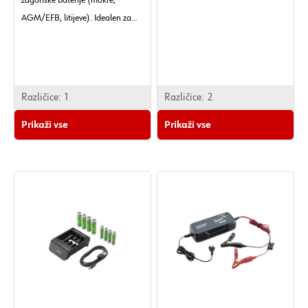
zagonske baterije (mokre,
AGM/EFB, litijeve). Idealen za
vzdrževanje in napajalno
polnjenje akumulatorjev s
kapaciteto med 5 in 130 Ah.
Polnilni tok 6 A. Primeren za
Različice:
1
Različice:
2
motorna kolesa in avtomobile. .
Prikaži vse
Prikaži vse