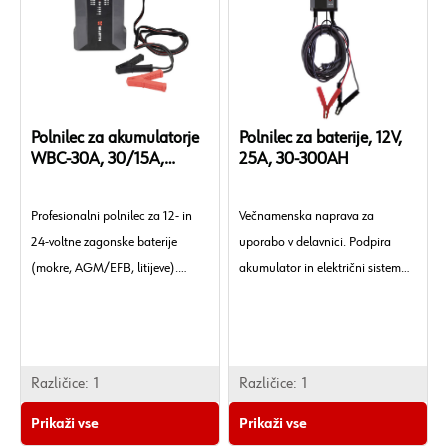
Polnilec za akumulatorje
Polnilec za baterije, 12V,
WBC-30A, 30/15A,
25A, 30-300AH
12/24V
Profesionalni polnilec za 12- in
Večnamenska naprava za
24-voltne zagonske baterije
uporabo v delavnici. Podpira
(mokre, AGM/EFB, litijeve).
akumulator in električni sistem
Idealen partner v delavnici. Polni
vozila, tudi za polnjenje in
akumulatorje s kapaciteto med
polnjenje zagonskih
60 in 460 Ah s polnilnim tokom
akumulatorjev brez odklopa od
30 A (12 V) ali 15 A (24 V).
električnega sistema vozila.
Različice:
1
Različice:
1
Primeren za avtomobile in
Prikaži vse
Prikaži vse
dostavna vozila. Ne sme se