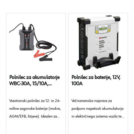
uporabljati za motorna kolesa!.
Polnilec za akumulatorje
Polnilec za baterije, 12V,
WBC-30A, 15/10A,
100A
12/24V
Vsestranski polnilec za 12- in 24-
Večnamenska naprava za
voltne zagonske baterije (mokre,
podporo napetosti akumulatorja
AGM/EFB, litijeve). Idealen za
in električnega sistema vozila ter
vzdrževanje in napajalno
za polnjenje in ponovno
polnjenje akumulatorjev s
polnjenje zagonskih