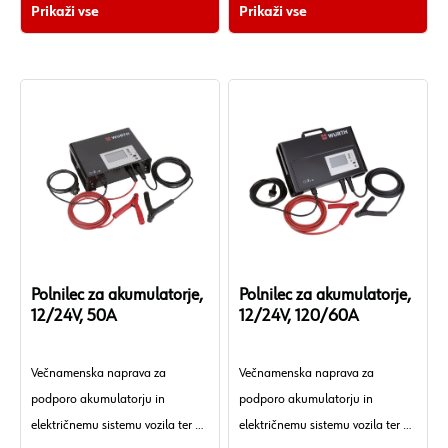
Prikaži vse
Prikaži vse
salonu.
Polnilec za akumulatorje,
Polnilec za akumulatorje,
12/24V, 50A
12/24V, 120/60A
Večnamenska naprava za
Večnamenska naprava za
podporo akumulatorju in
podporo akumulatorju in
električnemu sistemu vozila ter za
električnemu sistemu vozila ter za