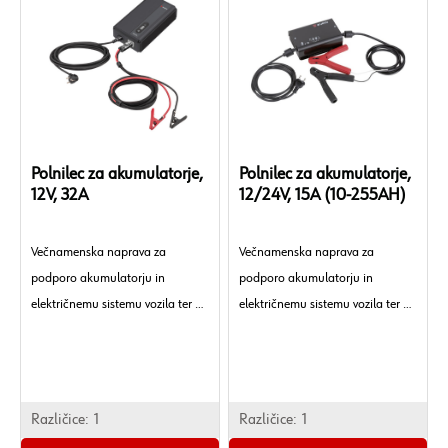
Polnilec za akumulatorje,
Polnilec za akumulatorje,
12V, 32A
12/24V, 15A (10-255AH)
Večnamenska naprava za
Večnamenska naprava za
podporo akumulatorju in
podporo akumulatorju in
električnemu sistemu vozila ter za
električnemu sistemu vozila ter za
polnjenje in ponovno polnjenje
polnjenje in ponovno polnjenje
zagonskih akumulatorjev brez
zagonskih akumulatorjev brez
izklopa iz električnega sistema
izklopa iz električnega sistema
vozila. Za strokovne predstavitve
vozila.
Različice:
1
Različice:
1
funkcij vozila v razstavnem