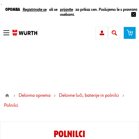
¸
Opomba
Registrirajte se
ali se
prijavite
za prikaz cen. Poslujemo le s pravnimi
osebami.
Delovna oprema
Delovne luči, baterije in polnilci
polnilci
POLNILCI