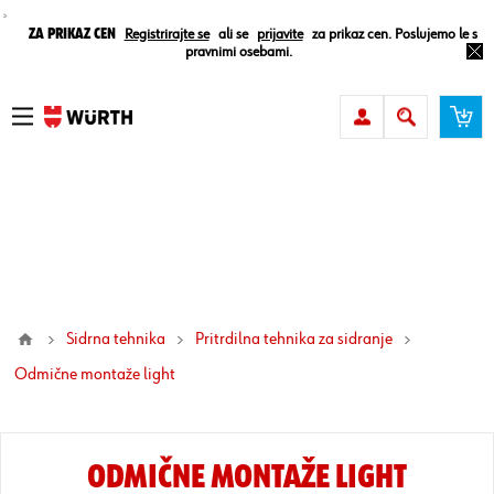
¸
Za prikaz cen
Registrirajte se
ali se
prijavite
za prikaz cen. Poslujemo le s
pravnimi osebami.
Sidrna tehnika
Pritrdilna tehnika za sidranje
odmične montaže light
ODMIČNE MONTAŽE LIGHT