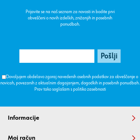
Prijavite se na naš seznam za novosti in bodite prvi
obveščeni o novih izdelkih, znižanjih in posebnih
ponudbah.
Dovoljujem obdelavo zgoraj navedenih osebnih podatkov za obveščanje o
novicah, povezanih z aktualnim dogajanjem, dogodkih in posebnih ponudbah.
Prav tako soglašam s
politiko zasebnosti
Informacije
Moj račun