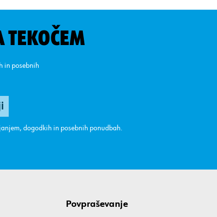
A TEKOČEM
ih in posebnih
ajanjem, dogodkih in posebnih ponudbah.
Povpraševanje