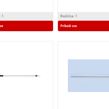
:
1
Različice:
1
vse
Prikaži vse