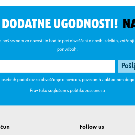
N DODATNE UGODNOSTI!
N
na naš seznam za novosti in bodite prvi obveščeni o novih izdelkih, znižanj
ponudbah.
 osebnih podatkov za obveščanje o novicah, povezanih z aktualnim dog
Prav tako soglašam s
politiko zasebnosti
ačun
Follow us