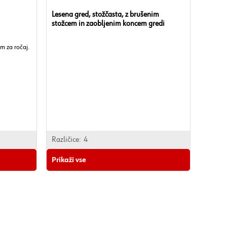
Lesena gred, stožčasta, z brušenim
stožcem in zaobljenim koncem gredi
om za ročaj.
Različice:
4
Prikaži vse