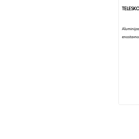
TELESKO
Aluminijas
enostavno 