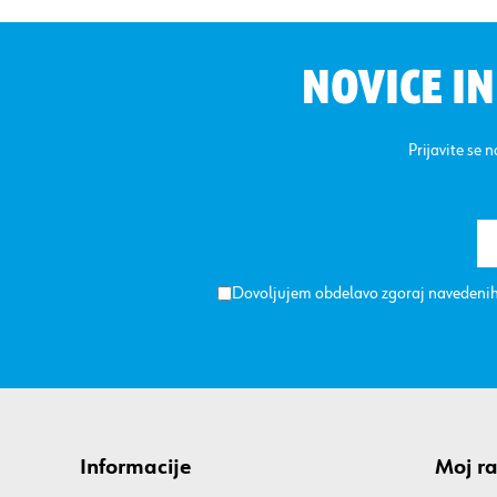
NOVICE I
Prijavite se 
Dovoljujem obdelavo zgoraj navedenih
Informacije
Moj r