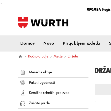
¸
Opomba
Regist
Domov
Novo
Priljubljeni izdelki
Ročno orodje
Metle
držala
DRŽA
Mesečne akcije
Paketi ugodnosti
Kemično tehnični proizvodi
Zaščita pri delu