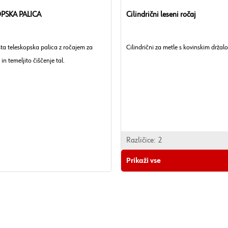
PSKA PALICA
Cilindrični leseni ročaj
ta teleskopska palica z ročajem za
Cilindrični za metle s kovinskim držal
in temeljito čiščenje tal.
Različice:
2
Prikaži vse