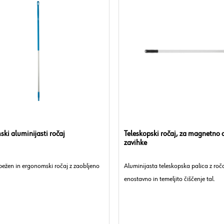
ki aluminijasti ročaj
Teleskopski ročaj, za magnetno 
zavihke
pežen in ergonomski ročaj z zaobljeno
Aluminijasta teleskopska palica z roč
enostavno in temeljito čiščenje tal.