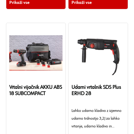
Prikaži vse
Prikaži vse
Vrtalni vijačnik AKKU ABS
Udarni vrtalnik SDS Plus
18 SUBCOMPACT
ERHD 28
Lahko udarno kladivo z izjemno
udarno trdnostjo 3,2J za lahko
vrtanje, udarno kladivo in