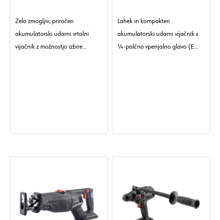
COMBI)-2X5,0AH-M-
KARTON)-BREZ BATERIJ-
CUBE
M CUBE
Zelo zmogljiv, priročen
Lahek in kompakten
akumulatorski udarni vrtalni
akumulatorski udarni vijačnik s
vijačnik z možnostjo izbire
¼-palčno vpenjalno glavo (E
udarnega vrtalnega načina in
6.3).
navorom 140 Nm.