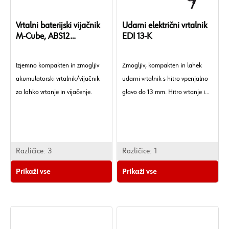
Vrtalni baterijski vijačnik
Udarni električni vrtalnik
M-Cube, ABS12
EDI 13-K
COMPACT
Izjemno kompakten in zmogljiv
Zmogljiv, kompakten in lahek
akumulatorski vrtalnik/vijačnik
udarni vrtalnik s hitro vpenjalno
za lahko vrtanje in vijačenje.
glavo do 13 mm. Hitro vrtanje in
dolga življenjska doba.
Različice:
3
Različice:
1
Prikaži vse
Prikaži vse