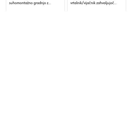
suhomontažno gradnjo z
vrtalnik/vijačnik zahvaljujoč
avtomatsko funkcijo, ki ga je
petim razpoložljivim možnostm.
Wurth razvil za potrebe trgovcev.
Idealen za vse lahke namene
vrtanja in vijačenja.
Različice:
2
Različice:
2
Prikaži vse
Prikaži vse