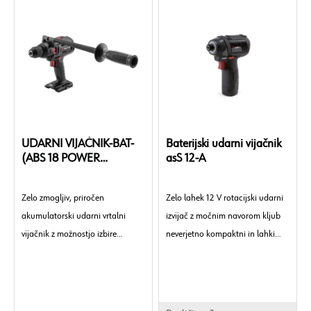
UDARNI VIJAČNIK-BAT-
Baterijski udarni vijačnik
(ABS 18 POWER
asS 12-A
COMBI)-BREZ BATERIJ-
KARTON
Zelo zmogljiv, priročen
Zelo lahek 12 V rotacijski udarni
akumulatorski udarni vrtalni
izvijač z močnim navorom kljub
vijačnik z možnostjo izbire
neverjetno kompaktni in lahki
udarnega vrtalnega načina in
zasnovi. Popolnoma primeren za
navorom 140 Nm.
kratke vijake za iverne plošče.