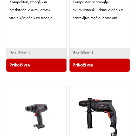
Kompakten, zmogljiv in
Kompakten in zmogljiv
brezkrtačni akumulatorski
akumulatorski udarni vijačnik z
vrtalnik/vijačnik za srednje
nastavljivo močjo in visokim
zahtevno vijačenje in vrtanje.
navorom za vsestransko
uporabo.
Različice:
2
Različice:
1
Prikaži vse
Prikaži vse