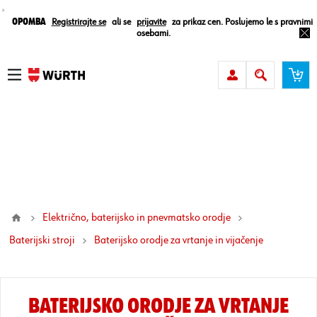
¸
Opomba
Registrirajte se
ali se
prijavite
za prikaz cen. Poslujemo le s pravnimi
osebami.
Električno, baterijsko in pnevmatsko orodje
Baterijski stroji
baterijsko orodje za vrtanje in vijačenje
BATERIJSKO ORODJE ZA VRTANJE