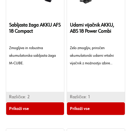
Sabljasta žaga AKKU AFS
Udarni vijačnik AKKU,
18 Compact
ABS 18 Power Combi
Zmogljiva in robustna
Zelo zmogljiv, priročen
akumulatorska sabljasta žaga
akumulatorski udarni vrtalni
M-CUBE.
vijačnik z možnostjo izbire
udarnega vrtalnega načina in
navorom 140 Nm.
Različice:
2
Različice:
1
Prikaži vse
Prikaži vse