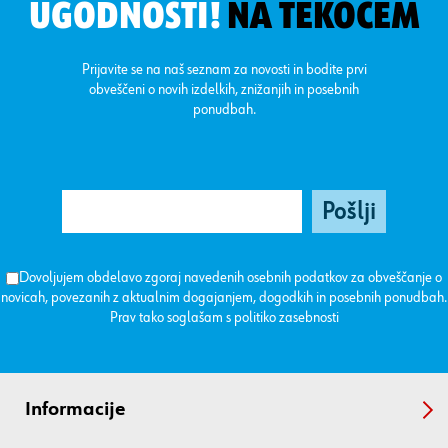
UGODNOSTI!
NA TEKOČEM
Prijavite se na naš seznam za novosti in bodite prvi
obveščeni o novih izdelkih, znižanjih in posebnih
ponudbah.
Dovoljujem obdelavo zgoraj navedenih osebnih podatkov za obveščanje o
novicah, povezanih z aktualnim dogajanjem, dogodkih in posebnih ponudbah.
Prav tako soglašam s
politiko zasebnosti
Informacije