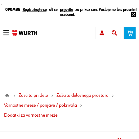
¸
Opomba
Registrirajte se
ali se
prijavite
za prikaz cen. Poslujemo le s pravnimi
osebami.
Zaščita pri delu
Zaščita delovnega prostora
Varnostne mreže / ponjave / pokrivala
dodatki za varnostne mreže