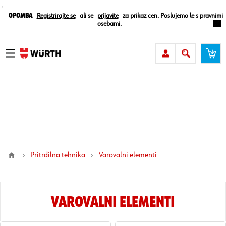
¸
Opomba
Registrirajte se
ali se
prijavite
za prikaz cen. Poslujemo le s pravnimi
osebami.
Pritrdilna tehnika
varovalni elementi
VAROVALNI ELEMENTI