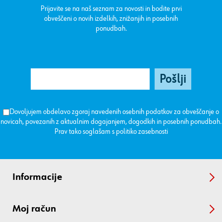
Prijavite se na naš seznam za novosti in bodite prvi
obveščeni o novih izdelkih, znižanjih in posebnih
ponudbah.
Dovoljujem obdelavo zgoraj navedenih osebnih podatkov za obveščanje o
novicah, povezanih z aktualnim dogajanjem, dogodkih in posebnih ponudbah.
Prav tako soglašam s
politiko zasebnosti
Informacije
Moj račun