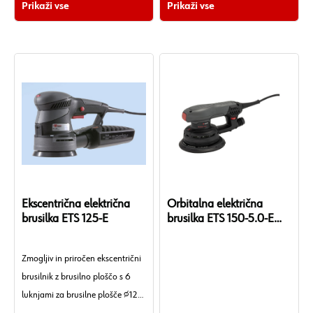
Prikaži vse
Prikaži vse
Ekscentrična električna
Orbitalna električna
brusilka ETS 125-E
brusilka ETS 150-5.0-E
Power
Zmogljiv in priročen ekscentrični
brusilnik z brusilno ploščo s 6
luknjami za brusilne plošče ∅125