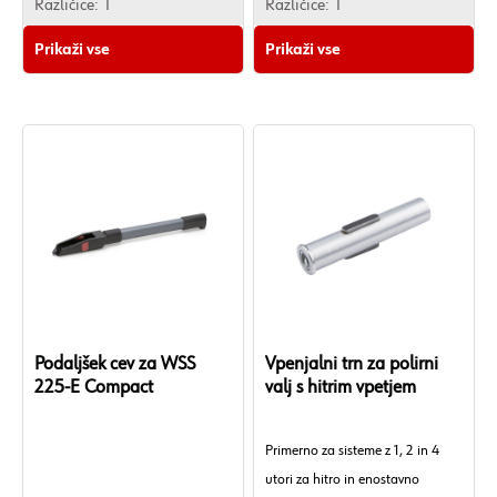
Različice:
1
Različice:
1
Prikaži vse
Prikaži vse
Podaljšek cev za WSS
Vpenjalni trn za polirni
225-E Compact
valj s hitrim vpetjem
Primerno za sisteme z 1, 2 in 4
utori za hitro in enostavno