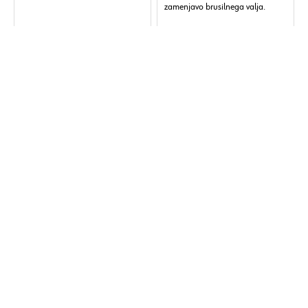
zamenjavo brusilnega valja.
Različice:
1
Različice:
1
Prikaži vse
Prikaži vse