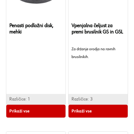
Penasti podložni disk,
Vpenjalna čeljust za
mehki
premi brusilnik GS in GSL
Za držanje orodja na ravnih
brusilnikih.
Različice:
1
Različice:
3
Prikaži vse
Prikaži vse