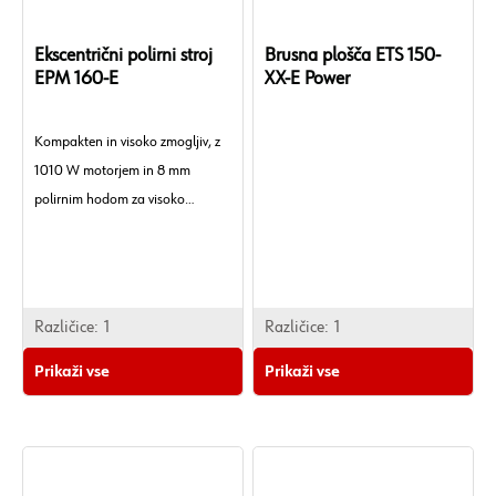
Ekscentrični polirni stroj
Brusna plošča ETS 150-
EPM 160-E
XX-E Power
Kompakten in visoko zmogljiv, z
1010 W motorjem in 8 mm
polirnim hodom za visoko
stopnjo učinkovitosti. Idealno za
poliranje brez hologramov s
trajnim pozitivnim pogonom.
Različice:
1
Različice:
1
Prikaži vse
Prikaži vse