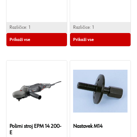
mm.
Različice:
1
Različice:
1
Prikaži vse
Prikaži vse
Polirni stroj EPM 14 200-
Nastavek M14
E