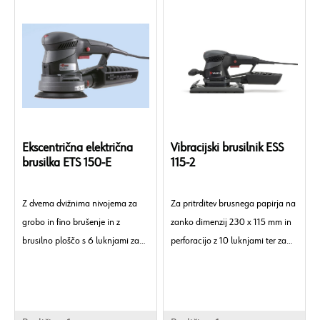
Ekscentrična električna
Vibracijski brusilnik ESS
brusilka ETS 150-E
115-2
Z dvema dvižnima nivojema za
Za pritrditev brusnega papirja na
grobo in fino brušenje in z
zanko dimenzij 230 x 115 mm in
brusilno ploščo s 6 luknjami za
perforacijo z 10 luknjami ter za
brusilne plošče ∅ 150 mm.
vpenjanje brusnega papirja brez
lepilnega sistema.