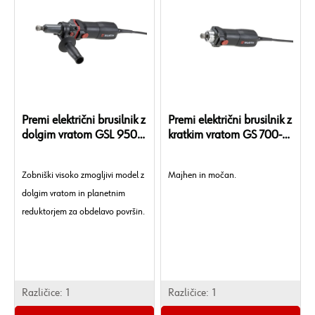
Premi električni brusilnik z
Premi električni brusilnik z
dolgim vratom GSL 950-
kratkim vratom GS 700-E
E Power
Power
Zobniški visoko zmogljivi model z
Majhen in močan.
dolgim ​​vratom in planetnim
reduktorjem za obdelavo površin.
Različice:
1
Različice:
1