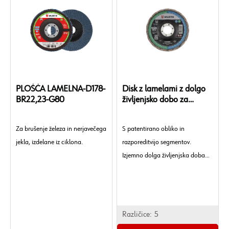
PLOŠČA LAMELNA-D178-
Disk z lamelami z dolgo
BR22,23-G80
življenjsko dobo za
jeklo/nerezovo jeklo
Za brušenje železa in nerjavečega
S patentirano obliko in
jekla, izdelane iz ciklona.
razporeditvijo segmentov.
Izjemno dolga življenjska doba
skupaj z zelo visoko stopnjo
odstranitve materiala. Posebej
primeren za brušenje robov.
Različice:
5