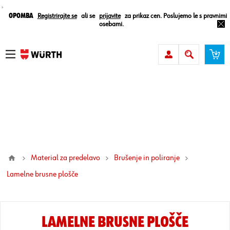
¸
Opomba
Registrirajte se
ali se
prijavite
za prikaz cen. Poslujemo le s pravnimi
osebami.
Material za predelavo
Brušenje in poliranje
lamelne brusne plošče
LAMELNE BRUSNE PLOŠČE