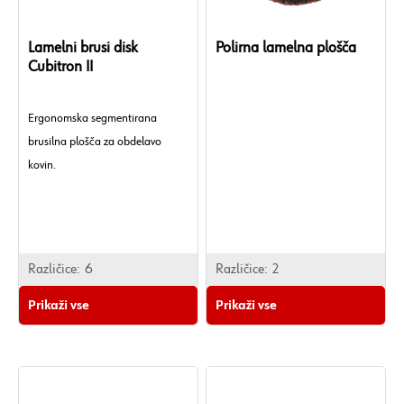
Lamelni brusi disk
Polirna lamelna plošča
Cubitron II
Ergonomska segmentirana
brusilna plošča za obdelavo
kovin.
Različice:
6
Različice:
2
Prikaži vse
Prikaži vse