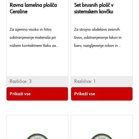
Ravna lamelna plošča
Set brusnih plošč v
Ceraline
sistemskem kovčku
Za izjemno visoko in hitro
Za strojno obdelavo zvarnih
odstranjevanje materiala pri
šivov, odstranjevanje lakov in
nizkem kontaktnem tlaku za
barv, razigljevanje robov in
jeklo, nerjavno jeklo in aluminij.
odstranjevanje rje — še posebej
na težko dostopnih mestih.
Različice:
3
Različice:
1
Prikaži vse
Prikaži vse