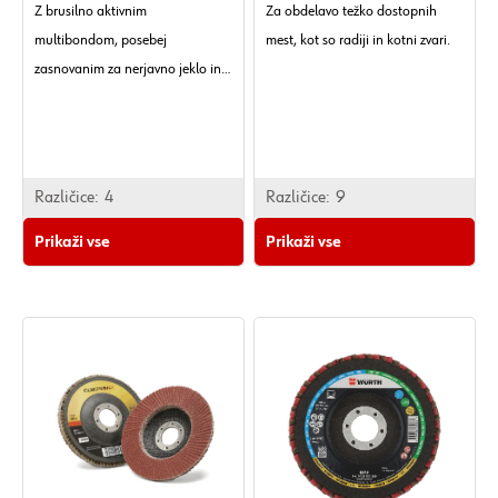
Z brusilno aktivnim
Za obdelavo težko dostopnih
multibondom, posebej
mest, kot so radiji in kotni zvari.
zasnovanim za nerjavno jeklo in
visoko legirana jekla (surface
pro).
Različice:
4
Različice:
9
Prikaži vse
Prikaži vse