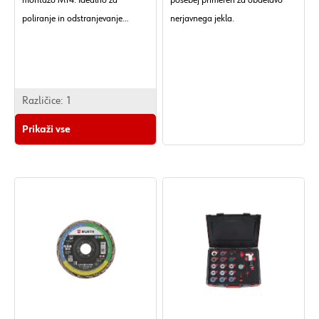
montažo M14. Idealno za
posebej primeren za obdelavo
poliranje in odstranjevanje
nerjavnega jekla.
manjših razbarvanj (profesionalci
za cevi).
Različice:
1
Prikaži vse