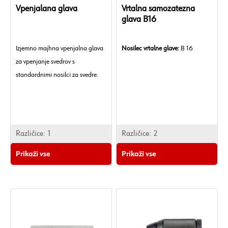
Vpenjalana glava
Vrtalna samozatezna
glava B16
Izjemno majhna vpenjalna glava
Nosilec vrtalne glave:
B 16
za vpenjanje svedrov s
standardnimi nosilci za svedre.
Različice:
1
Različice:
2
Prikaži vse
Prikaži vse