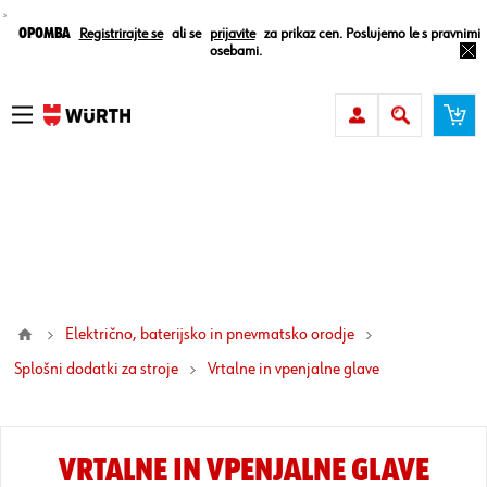
¸
Opomba
Registrirajte se
ali se
prijavite
za prikaz cen. Poslujemo le s pravnimi
osebami.
Električno, baterijsko in pnevmatsko orodje
Splošni dodatki za stroje
vrtalne in vpenjalne glave
VRTALNE IN VPENJALNE GLAVE