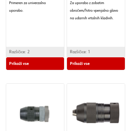
Primeren za univerzalno
Za uporabo z zobatim
uporabo.
obročem/hitro vpenjalno glavo
na udarnih vrtalnih kladivih.
Različice:
2
Različice:
1
Prikaži vse
Prikaži vse