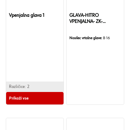
Vpenjalna glava 1
GLAVA-HITRO
VPENJALNA- ZK-
5/8''-16MM
Nosilec vrtalne glave:
B 16
Različice:
2
Prikaži vse