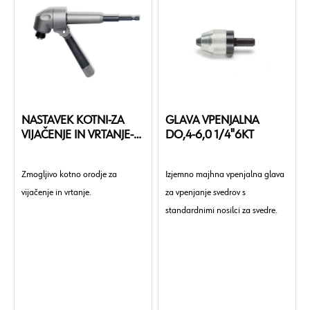
NASTAVEK KOTNI-ZA
GLAVA VPENJALNA
VIJAČENJE IN VRTANJE-
DO,4-6,0 1/4"6KT
1/4"-L165MM
Zmogljivo kotno orodje za
Izjemno majhna vpenjalna glava
vijačenje in vrtanje.
za vpenjanje svedrov s
standardnimi nosilci za svedre.