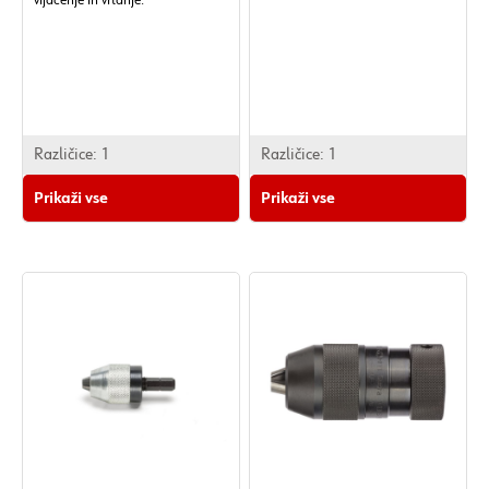
vijačenje in vrtanje.
Različice:
1
Različice:
1
Prikaži vse
Prikaži vse