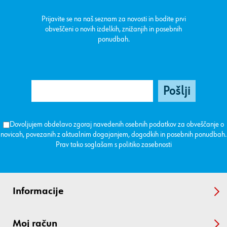
Prijavite se na naš seznam za novosti in bodite prvi
obveščeni o novih izdelkih, znižanjih in posebnih
ponudbah.
Dovoljujem obdelavo zgoraj navedenih osebnih podatkov za obveščanje o
novicah, povezanih z aktualnim dogajanjem, dogodkih in posebnih ponudbah.
Prav tako soglašam s
politiko zasebnosti
Informacije
Moj račun