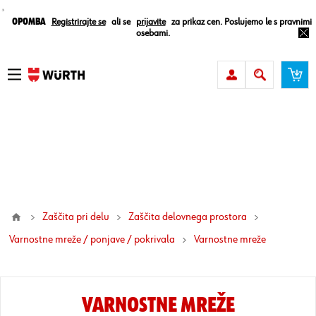
¸
Opomba
Registrirajte se
ali se
prijavite
za prikaz cen. Poslujemo le s pravnimi
osebami.
Zaščita pri delu
Zaščita delovnega prostora
Varnostne mreže / ponjave / pokrivala
varnostne mreže
VARNOSTNE MREŽE