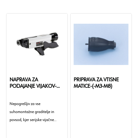
NAPRAVA ZA
PRIPRAVA ZA VTISNE
PODAJANJE VIJAKOV-
MATICE-(-M3-M8)
(TBS-M) MASTER
Nepogrešljiv za vse
suhomontažne graditelje in
povsod, kjer serijske vijačne
povezave prihranijo čas. Z
ustreznimi adapterji in nastavki