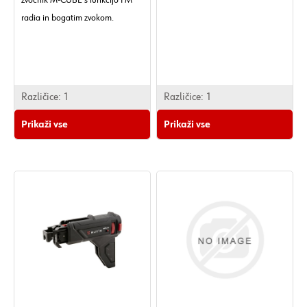
zvočnik M-CUBE s funkcijo FM
radia in bogatim zvokom.
Različice:
1
Različice:
1
Prikaži vse
Prikaži vse