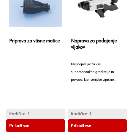
Priprava za vtisne matice
Naprava za podajanje
vijakov
Nepogrešljiv za vse
suhomontažne graditelje in
povsod, kjer serijske vijačne
povezave prihranijo čas. Z
ustreznimi adapterji in nastavki
za suhomontažni vijačnik S 50
TB, akumulatorski suhomontažni
Različice:
1
Različice:
1
vijačnik TBS 12-A in TBS 18-A.
Prikaži vse
Prikaži vse