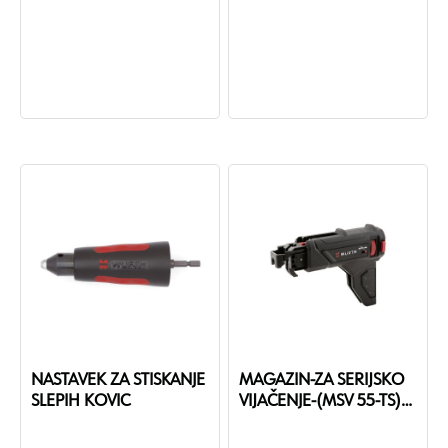
za suhomontažni vijačnik S 50
TB, akumulatorski suhomontažni
vijačnik TBS 12-A in TBS 18-A.
NASTAVEK ZA STISKANJE
MAGAZIN-ZA SERIJSKO
SLEPIH KOVIC
VIJAČENJE-(MSV 55-TS)-
ZA 570140900X