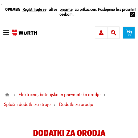
¸
Opomba
Registrirajte se
ali se
prijavite
za prikaz cen. Poslujemo le s pravnimi
osebami.
Električno, baterijsko in pnevmatsko orodje
Splošni dodatki za stroje
dodatki za orodja
DODATKI ZA ORODJA