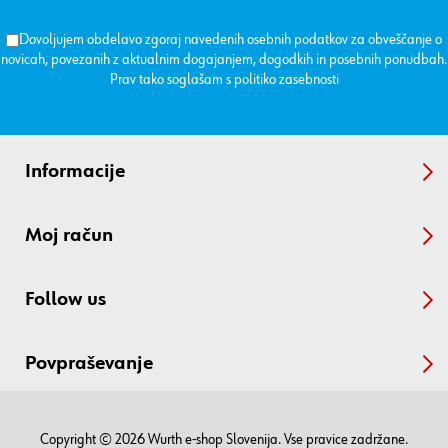
Dovoljujem obdelavo zgoraj navedenih osebnih podatkov za obveščanje o
novicah, povezanih z aktualnim dogajanjem, dogodkih in posebnih ponudbah.
Prav tako soglašam s
politiko zasebnosti
Informacije
Moj račun
Follow us
Povpraševanje
Copyright © 2026 Wurth e-shop Slovenija. Vse pravice zadržane.