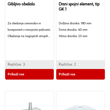
Gibljivo obešalo
Drsni spojni element, tip
GK 1
Za obešanje cevovodov in
Dolžina drsnika: 180 mm
komponent z navojnimi palicami.
Širina drsnika: 40 mm
Obešanje na nagnjenih stropih
Višina drsnika: 25 mm
(strešni prostor).
Dovoljena obremenitev: 3 kN
Dolžina: 46 mm
Površina: Cinkana
Širina: 108 mm
Material: Jeklo
Višina: 33 mm
Preizkušeno za požarno varnost:
Razdalja med luknjami: 78 mm
Različice:
3
Različice:
2
Da
Razdalja med luknjami drsnika:
Prikaži vse
Prikaži vse
Trajnost: Varčevanje z viri, Nizke
120 mm
emisije/nizka vsebnost škodljivih
Dolžina podolgovate luknje: 13
snovi.
mm
Širina podolgovate luknje: 11 mm
Dovoljena obremenitev: 1,5 kN
Temperaturna odpornost