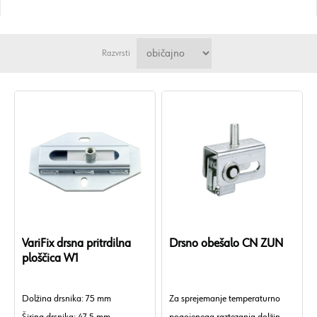
Razvrsti
VariFix drsna pritrdilna
Drsno obešalo CN ZUN
ploščica W1
Dolžina drsnika: 75 mm
Za sprejemanje temperaturno