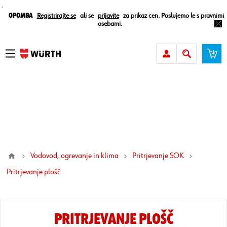
¸
Opomba
Registrirajte se
ali se
prijavite
za prikaz cen. Poslujemo le s pravnimi
osebami.
Vodovod, ogrevanje in klima
Pritrjevanje SOK
pritrjevanje plošč
PRITRJEVANJE PLOŠČ