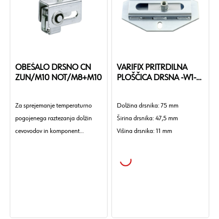
min./max.: -40 do 100 °C
Trajnost: Varčevanje z viri, Nizke
emisije/nizka vsebnost škodljivih
snovi.
OBEŠALO DRSNO CN
VARIFIX PRITRDILNA
ZUN/M10 NOT/M8+M10
PLOŠČICA DRSNA -W1-
M10/M12
Za sprejemanje temperaturno
Dolžina drsnika: 75 mm
pogojenega raztezanja dolžin
Širina drsnika: 47,5 mm
cevovodov in komponent
Višina drsnika: 11 mm
(aksialna drsna gibanja)
Dovoljena obremenitev: 1,3 kN
Debelina materiala: 4 mm
Priključni navoj: M10
Dolžina: 200 mm
Izhodni navoj: M8/M10
Širina: 130 mm
Drsna dolžina: 35 mm
Drsna dolžina: 100 mm
Dolžina navoja: 17 mm
Razdalja med luknjami: 96 mm
Širina: 30 mm
Dolžina podolgovate luknje: 21