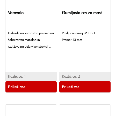
Varovalo
Gumijasta cev za mast
Hidravlična varnostna prijemalna
Priključni navoj: M10 x 1
šoba za vsa mazalna in
Premer: 13 mm.
vzdrževalna dela v konstrukciji
vozil, kmetijstvu, gradbeništvu in
industriji.
Različice:
1
Različice:
2
Prikaži vse
Prikaži vse