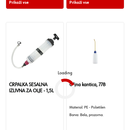
Prikaži vse
Prikaži vse
Zunanji premer: 20 mm.
Loading
ČRPALKA SESALNA
Oljna kantica, 778
IZLIVNA ZA OLJE - 1,5L
Material: PE - Polietilen
Barva: Bela, prozorna.