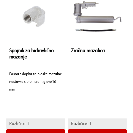
Spojnik za hidravlično
Zračna mazalica
mazanje
Drsna sklopka za ploske mazalne
nastavke s premerom glave 16
mm
Dolžina: 23 mm
Teža izdelka (na kos): 4,500 g
Velikost ključa 2: 12 mm
Priključni navoj: M10 x 1
Različice:
1
Različice:
1
Notranji premer: 13 mm