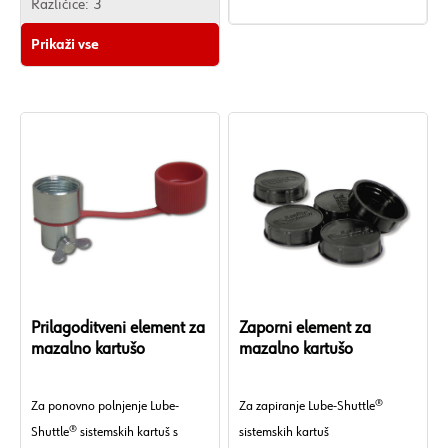
Različice:
3
•Material tesnila:
Prikaži vse
Nitrilna guma (Nitril-Butadien-
Guma)-NBR
•Primerno za notranji premer
posode za mast:
Prilagoditveni element za
Zaporni element za
mazalno kartušo
mazalno kartušo
Za ponovno polnjenje Lube-
Za zapiranje Lube-Shuttle®
Shuttle® sistemskih kartuš s
sistemskih kartuš