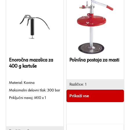
Enoročna mazalica za
Polnilna postaja za masti
400 g kartuše
Material: Kovina
Polnilna naprava za
Različice:
1
Maksimalni delovni tlak: 300 bar
profesionalno, ekonomično in
Prikaži vse
Priključni navoj: M10 x 1
čisto obdelavo mazivnih maščob
Dolžina cevi: 300 mm.
•Material:
Jeklo
•Material bat:
Medenina