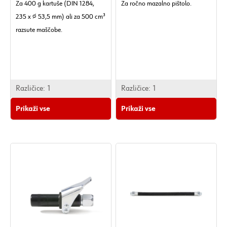
Za 400 g kartuše (DIN 1284,
Za ročno mazalno pištolo.
235 x ∅ 53,5 mm) ali za 500 cm³
razsute maščobe.
Različice:
1
Različice:
1
Prikaži vse
Prikaži vse