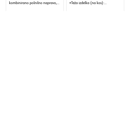
kombinirano polnilno napravo,
•Teža izdelka (na kos):
art. št. 0986 02
1,400 g.
•Teža izdelka (na kos):
181 g.
Različice:
1
Različice:
1
Prikaži vse
Prikaži vse