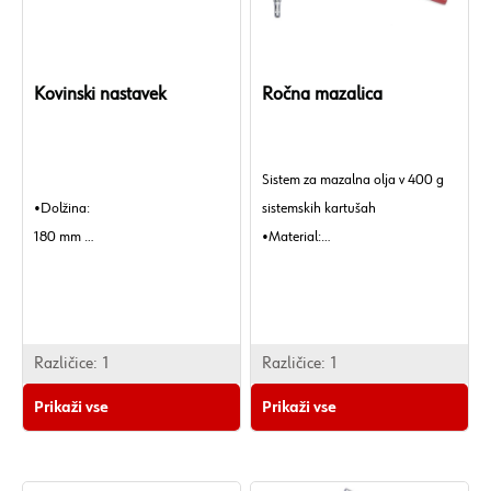
Kovinski nastavek
Ročna mazalica
Sistem za mazalna olja v 400 g
•Dolžina:
sistemskih kartušah
180 mm
•Material:
•Teža izdelka (na kos):
Jeklo
48 g.
•Maksimalni delovni tlak:
800 bar
•Dolžina:
Različice:
1
Različice:
1
380 mm
Prikaži vse
Prikaži vse
•Teža izdelka (na kos):
929 g.