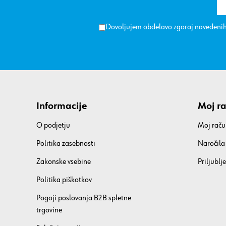
Dovoljujem obdelavo zgoraj navedenih
Informacije
Moj r
O podjetju
Moj raču
Politika zasebnosti
Naročila
Zakonske vsebine
Priljublje
Politika piškotkov
Pogoji poslovanja B2B spletne
trgovine