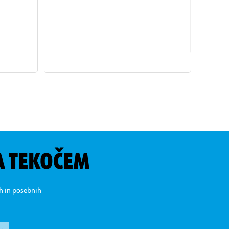
A TEKOČEM
ih in posebnih