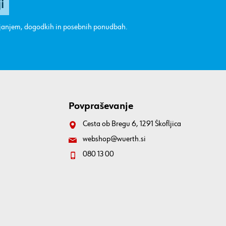
ajanjem, dogodkih in posebnih ponudbah.
Povpraševanje
Cesta ob Bregu 6, 1291 Škofljica
webshop@wuerth.si
080 13 00