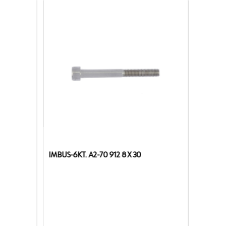
IMBUS-6KT. A2-70 912 8 X 30
PODLOŽK