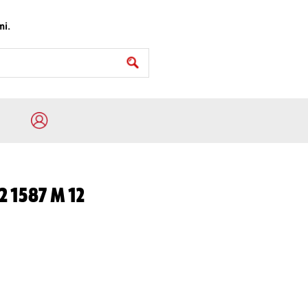
mi.
 1587 M 12