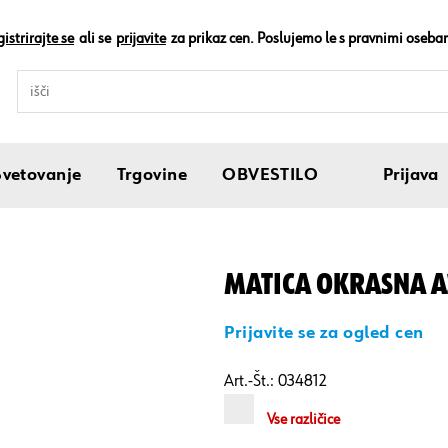
istrirajte se
ali se
prijavite
za prikaz cen. Poslujemo le s pravnimi oseba
Svetovanje
Trgovine
OBVESTILO
Prijava
MATICA OKRASNA A2
Prijavite se za ogled cen
Art.-Št.:
034812
Vse različice