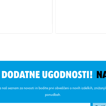
N DODATNE UGODNOSTI!
N
na naš seznam za novosti in bodite prvi obveščeni o novih izdelkih, znižanj
ponudbah.