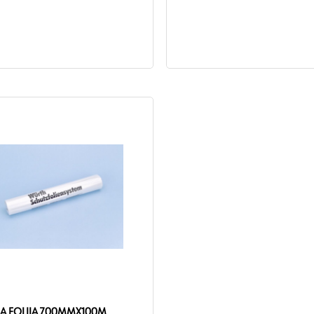
500 ml
vanja min.: 10 min
ra za obdelavo min./maks.: -5 do 35
0 m
j: pri 4 cm širini pršenja
 doba od proizvodnje / pogoj: 12
pri 20°C.
ZAŠČITNA FOLIJA 700MMX100M