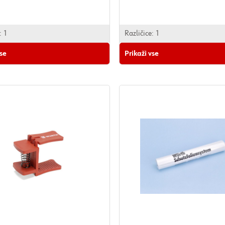
ozorna
500 ml
vanja min.: 10 min
:
1
Različice:
1
ra za obdelavo min./maks.: -5 do 35
vse
Prikaži vse
0 m
j: pri 4 cm širini pršenja
 doba od proizvodnje / pogoj: 12
pri 20°C.