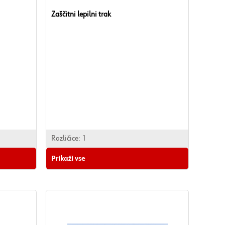
Zaščitni lepilni trak
Različice:
1
Prikaži vse