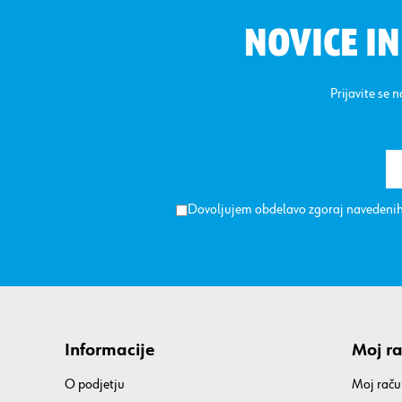
NOVICE I
Prijavite se 
Dovoljujem obdelavo zgoraj navedenih
Informacije
Moj r
O podjetju
Moj raču