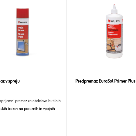
z v spreju
Predpremaz EuraSol Primer Plus
 oprijemni premaz za obdelavo butilnih
skih trakov na poroznih in vpojnih
nova: sintetični kavčuk na osnovi