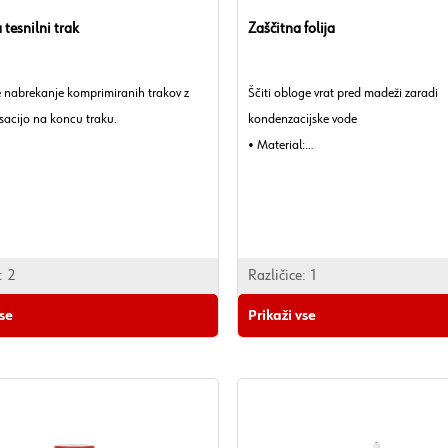
tesnilni trak
Zaščitna folija
e nabrekanje komprimiranih trakov z
Ščiti obloge vrat pred madeži zaradi
ksacijo na koncu traku.
kondenzacijske vode
• Material:
PE - polietilen
• Dolžina:
100 m
• Širina:
:
2
700 mm
Različice:
1
• Debelina folije:
vse
Prikaži vse
0,1 mm.