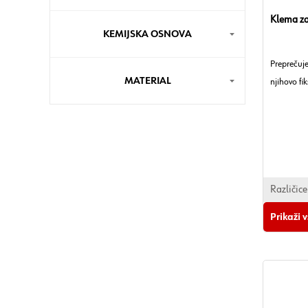
Klema za 
KEMIJSKA OSNOVA
Preprečuj
MATERIAL
njihovo fi
Različice
Prikaži 