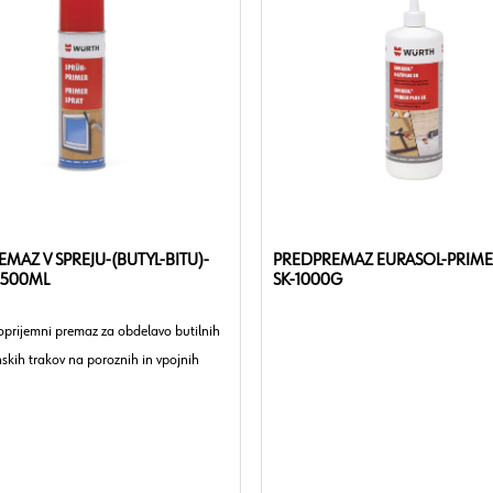
MAZ V SPREJU-(BUTYL-BITU)-
PREDPREMAZ EURASOL-PRIME
-500ML
SK-1000G
 oprijemni premaz za obdelavo butilnih
skih trakov na poroznih in vpojnih
nova: sintetični kavčuk na osnovi
ozorna