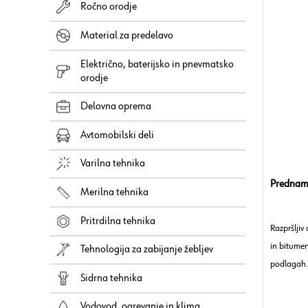
Ročno orodje
Material za predelavo
Električno, baterijsko in pnevmatsko
orodje
Delovna oprema
Avtomobilski deli
Varilna tehnika
Prednama
Merilna tehnika
Pritrdilna tehnika
Razpršljiv
in bitumen
Tehnologija za zabijanje žebljev
podlagah.
Sidrna tehnika
Kemična os
topil
Vodovod, ogrevanje in klima