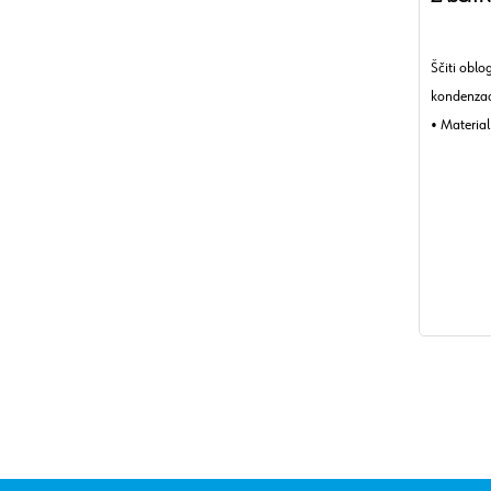
Ščiti oblo
kondenzac
• Material
PE - polie
• Dolžina:
100 m
• Širina:
700 mm
• Debelina 
0,1 mm.