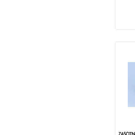
Vsebina: 
Čas izpare
Temperatu
°C
Domet: 5
Domet pogo
Skladiščna
mesecev / 