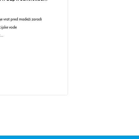
ge vrat pred madeži zaradi
ijske vode
:
tilen
folije: