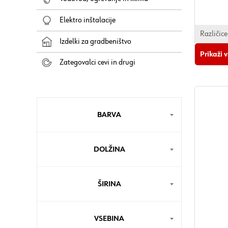
Barva: pr
Elektro inštalacije
Vsebina: 
Čas izpare
Različice
Izdelki za gradbeništvo
Temperatu
Prikaži 
°C
Zategovalci cevi in drugi
Domet: 5
Domet pogo
Skladiščna
mesecev / 
BARVA
DOLŽINA
ŠIRINA
VSEBINA