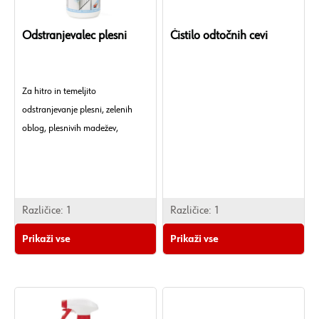
Odstranjevalec plesni
Čistilo odtočnih cevi
Za hitro in temeljito
odstranjevanje plesni, zelenih
oblog, plesnivih madežev,
bakterij in alg
Kemijska osnova: Natrijev
hipoklorit
Barva: Prosojna, rumenkasta
Različice:
1
Različice:
1
Vonj/Dišava: Klor
Prikaži vse
Prikaži vse
Viskoznost/Konsistenca: Tekoča
Minimalna temperatura
obdelave: 5 °C
Gostota: 1,1 g/cm³
Gostota / pogoji: pri 20°C