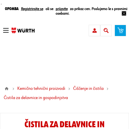
¸
Opomba
Registrirajte se
ali se
prijavite
za prikaz cen. Poslujemo le s pravnimi
osebami.
Kemično tehnični proizvodi
Čiščenje in čistila
čistila za delavnice in gospodinjstva
ČISTILA ZA DELAVNICE IN