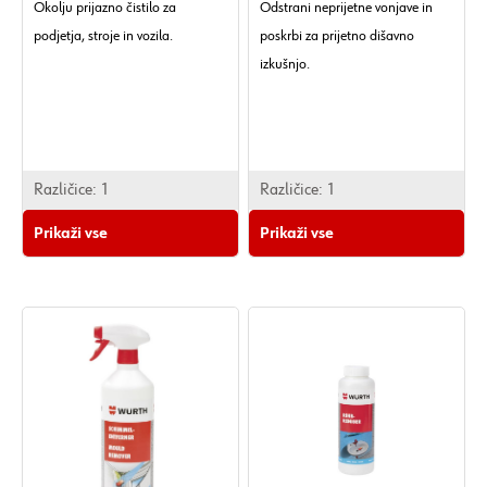
Okolju prijazno čistilo za
Odstrani neprijetne vonjave in
podjetja, stroje in vozila.
poskrbi za prijetno dišavno
izkušnjo.
Vsebina:
1 l
Embalaža:
Steklenica
Vonj:
Limona
Barva:
Brezbarven
Različice:
1
Različice:
1
Kemična osnova:
Vodna
Prikaži vse
Prikaži vse
mešanica
pH-vrednost / pogoji:
6,5 / pri
20 °C
Gostota / pogoji:
1,005 g/cm³ /
pri 20 °C
Rok uporabnosti od proizvodnje:
5 let
AOX brez:
Da