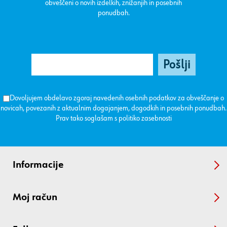
obveščeni o novih izdelkih, znižanjih in posebnih
ponudbah.
Dovoljujem obdelavo zgoraj navedenih osebnih podatkov za obveščanje o
novicah, povezanih z aktualnim dogajanjem, dogodkih in posebnih ponudbah.
Prav tako soglašam s
politiko zasebnosti
Informacije
Moj račun