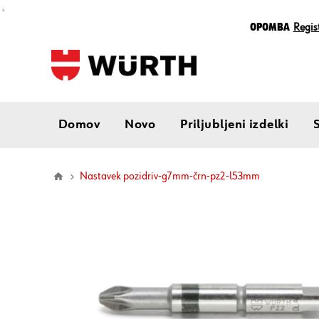
¸
Opomba
Regist
Domov
Novo
Priljubljeni izdelki
nastavek pozidriv-g7mm-črn-pz2-l53mm