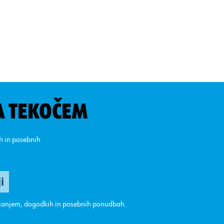
A TEKOČEM
ih in posebnih
ajanjem, dogodkih in posebnih ponudbah.