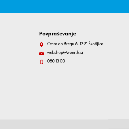
Povpraševanje
Cesta ob Bregu 6, 1291 Škofljica
webshop@wuerth.si
080 13 00