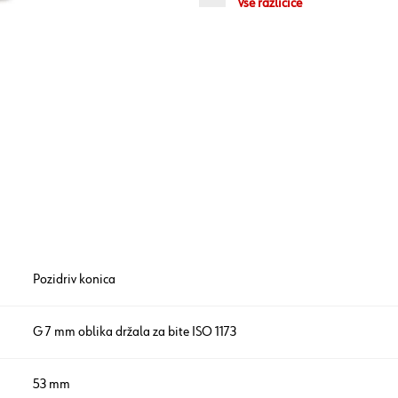
Vse različice
Pozidriv konica
G 7 mm oblika držala za bite ISO 1173
53 mm