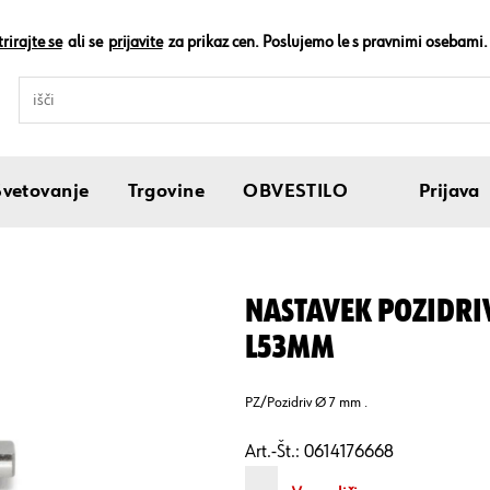
rirajte se
ali se
prijavite
za prikaz cen. Poslujemo le s pravnimi osebami.
Svetovanje
Trgovine
OBVESTILO
Prijava
NASTAVEK POZIDR
L53MM
PZ/Pozidriv Ø 7 mm .
Art.-Št.:
0614176668