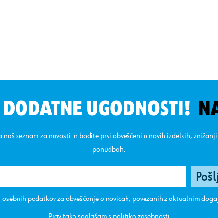
N DODATNE UGODNOSTI!
N
na naš seznam za novosti in bodite prvi obveščeni o novih izdelkih, znižanj
ponudbah.
 osebnih podatkov za obveščanje o novicah, povezanih z aktualnim dog
Prav tako soglašam s
politiko zasebnosti