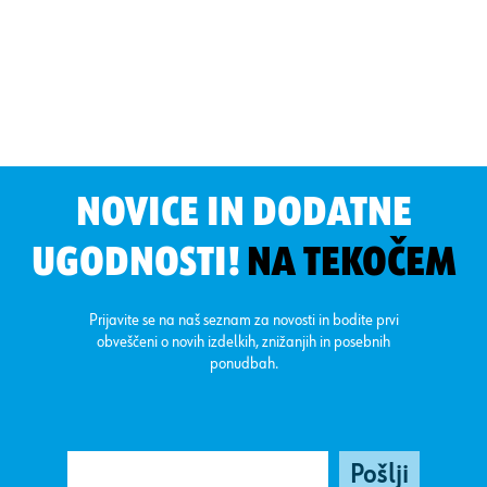
NOVICE IN DODATNE
UGODNOSTI!
NA TEKOČEM
Prijavite se na naš seznam za novosti in bodite prvi
obveščeni o novih izdelkih, znižanjih in posebnih
ponudbah.