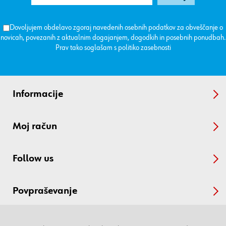
Dovoljujem obdelavo zgoraj navedenih osebnih podatkov za obveščanje o
novicah, povezanih z aktualnim dogajanjem, dogodkih in posebnih ponudbah.
Prav tako soglašam s
politiko zasebnosti
Informacije
Moj račun
Follow us
Povpraševanje