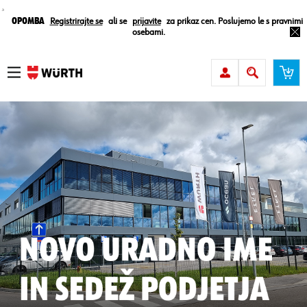
¸
Opomba
Registrirajte se
ali se
prijavite
za prikaz cen. Poslujemo le s pravnimi
osebami.