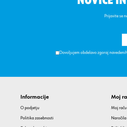
NOVICE I
Prijavite se 
Dovoljujem obdelavo zgoraj navedenih
Informacije
Moj r
O podjetju
Moj raču
Politika zasebnosti
Naročila