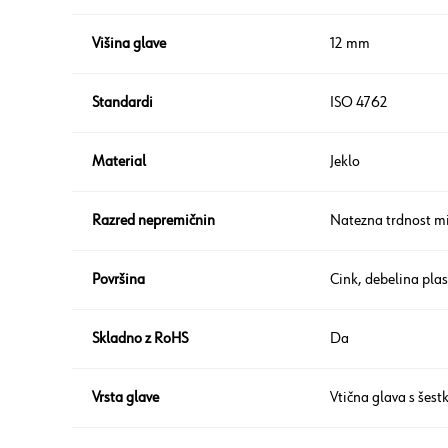
Višina glave
12 mm
Standardi
ISO 4762
Material
Jeklo
Razred nepremičnin
Natezna trdnost m
Površina
Cink, debelina pla
Skladno z RoHS
Da
Vrsta glave
Vtična glava s šes