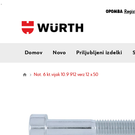
¸
Opomba
Regist
Domov
Novo
Priljubljeni izdelki
not. 6 kt.vijak 10.9 912 verz 12 x 50