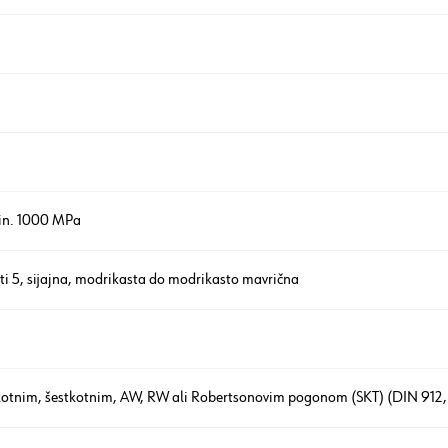
in. 1000 MPa
sti 5, sijajna, modrikasta do modrikasto mavrična
tkotnim, šestkotnim, AW, RW ali Robertsonovim pogonom (SKT) (DIN 912,