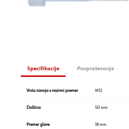
Specifikacije
Povpraševanje
Vrsta navoja x nazivni premer
M12
Dolžina
50 mm
Premer glave
18 mm