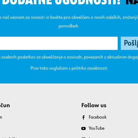
N DODATNE UGODNOSTI!
N
na naš seznam za novosti in bodite prvi obveščeni o novih izdelkih, znižanj
ponudbah.
 osebnih podatkov za obveščanje o novicah, povezanih z aktualnim dog
Prav tako soglašam s
politiko zasebnosti
ačun
Follow us
n
Facebook
YouTube