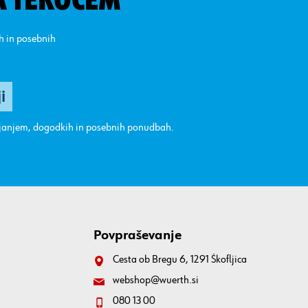
A TEKOČEM
ih in posebnih
ajanjem, dogodkih in posebnih ponudbah.
Povpraševanje
Cesta ob Bregu 6, 1291 Škofljica
webshop@wuerth.si
080 13 00