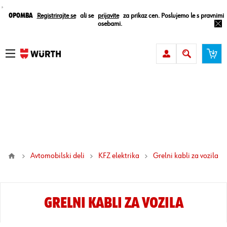
¸
Opomba
Registrirajte se
ali se
prijavite
za prikaz cen. Poslujemo le s pravnimi
osebami.
Avtomobilski deli
KFZ elektrika
grelni kabli za vozila
GRELNI KABLI ZA VOZILA