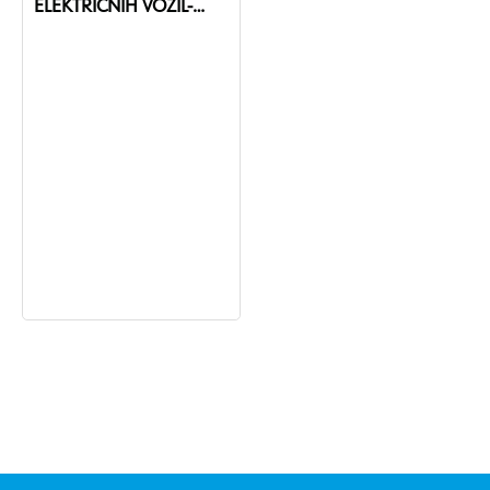
ELEKTRIČNIH VOZIL-
MODE2-T2-STE/EF-16A-
6M