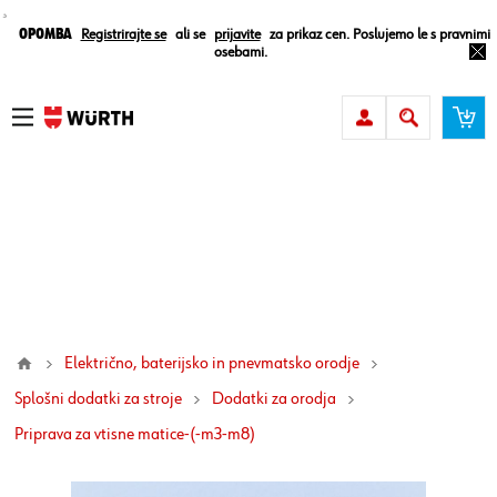
¸
Opomba
Registrirajte se
ali se
prijavite
za prikaz cen. Poslujemo le s pravnimi
osebami.
Električno, baterijsko in pnevmatsko orodje
Splošni dodatki za stroje
Dodatki za orodja
priprava za vtisne matice-(-m3-m8)