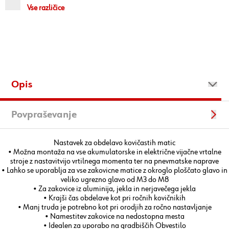
Vse različice
Opis
Povpraševanje
Nastavek za obdelavo kovičastih matic
• Možna montaža na vse akumulatorske in električne vijačne vrtalne
stroje z nastavitvijo vrtilnega momenta ter na pnevmatske naprave
• Lahko se uporablja za vse zakovicne matice z okroglo ploščato glavo in
veliko ugrezno glavo od M3 do M8
• Za zakovice iz aluminija, jekla in nerjavečega jekla
• Krajši čas obdelave kot pri ročnih kovičnikih
• Manj truda je potrebno kot pri orodjih za ročno nastavljanje
• Namestitev zakovice na nedostopna mesta
• Idealen za uporabo na gradbiščih Obvestilo