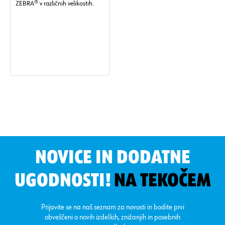
ZEBRA® v različnih velikostih.
NOVICE IN DODATNE
UGODNOSTI!
NA TEKOČEM
Prijavite se na naš seznam za novosti in bodite prvi
obveščeni o novih izdelkih, znižanjih in posebnih