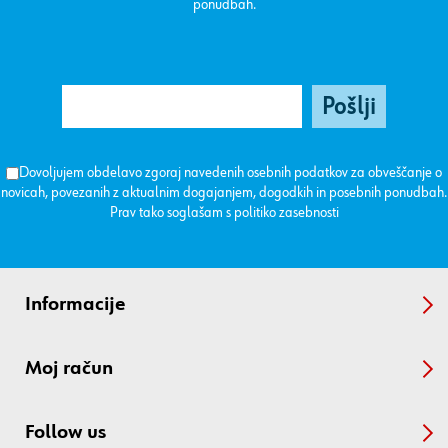
ponudbah.
Dovoljujem obdelavo zgoraj navedenih osebnih podatkov za obveščanje o
novicah, povezanih z aktualnim dogajanjem, dogodkih in posebnih ponudbah.
Prav tako soglašam s
politiko zasebnosti
Informacije
Moj račun
Follow us