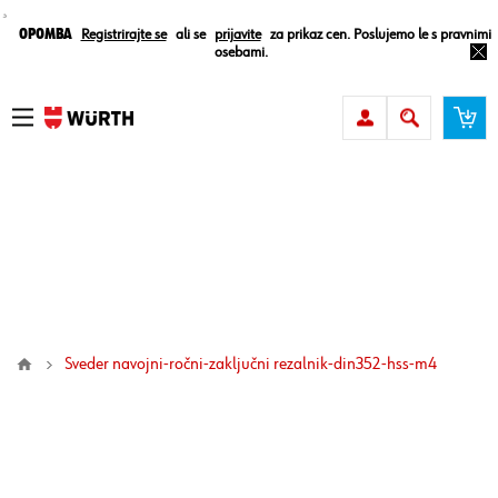
¸
Opomba
Registrirajte se
ali se
prijavite
za prikaz cen. Poslujemo le s pravnimi
osebami.
sveder navojni-ročni-zaključni rezalnik-din352-hss-m4