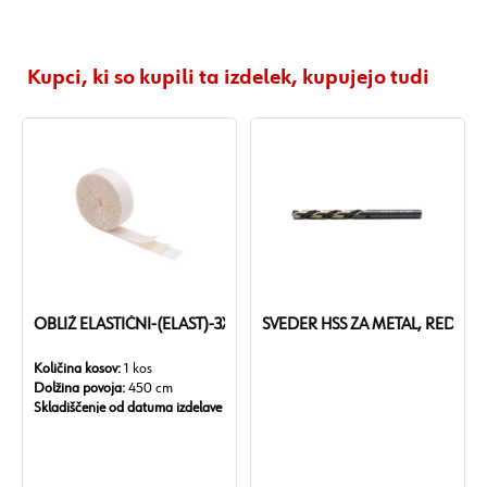
Kupci, ki so kupili ta izdelek, kupujejo tudi
N-M4
AKLJUČNI REZALNIK-DIN352-HSS-M6
OBLIŽ ELASTIČNI-(ELAST)-3X450CM
SVEDER HSS ZA METAL, RED LINE
Količina kosov:
1 kos
Dolžina povoja:
450 cm
Skladiščenje od datuma izdelave
/ pogoji:
60 mesecev / pri 15 °C
do 25 °C
Debelina:
1,9 mm
Brez lateksa:
Da