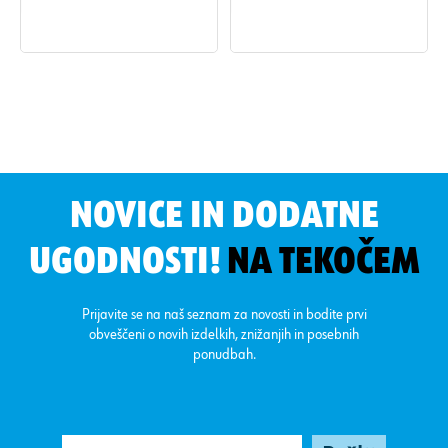
Barva:
Bež
NOVICE IN DODATNE
UGODNOSTI!
NA TEKOČEM
Prijavite se na naš seznam za novosti in bodite prvi
obveščeni o novih izdelkih, znižanjih in posebnih
ponudbah.