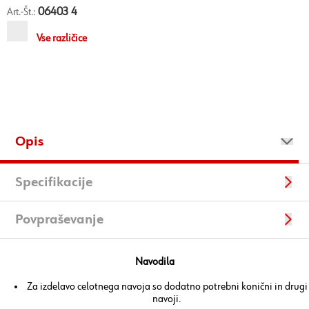
06403 4
Art.-Št.:
Vse različice
Opis
Specifikacije
Povpraševanje
Navodila
Za izdelavo celotnega navoja so dodatno potrebni konični in drugi
navoji.