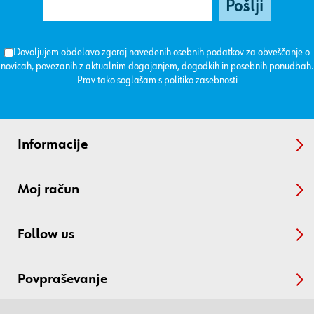
Dovoljujem obdelavo zgoraj navedenih osebnih podatkov za obveščanje o
novicah, povezanih z aktualnim dogajanjem, dogodkih in posebnih ponudbah.
Prav tako soglašam s
politiko zasebnosti
Informacije
Moj račun
Follow us
Povpraševanje