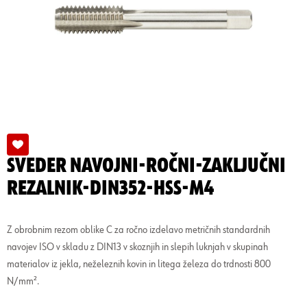
SVEDER NAVOJNI-ROČNI-ZAKLJUČNI
REZALNIK-DIN352-HSS-M4
Z obrobnim rezom oblike C za ročno izdelavo metričnih standardnih
navojev ISO v skladu z DIN13 v skoznjih in slepih luknjah v skupinah
materialov iz jekla, neželeznih kovin in litega železa do trdnosti 800
N/mm².