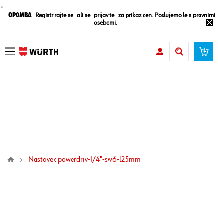
¸
Opomba
Registrirajte se
ali se
prijavite
za prikaz cen. Poslujemo le s pravnimi
osebami.
nastavek powerdriv-1/4"-sw6-l25mm