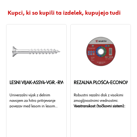
Kupci, ki so kupili ta izdelek, kupujejo tudi
W20-P3E-4,5X60/33
LESNI VIJAK-ASSY4-VGR.-RW20-P3E-5X80/42
REZALNA PLOŠČA-ECONOMY-FE/
Univerzalni vijak z delnim
Robustni rezalni disk z visokimi
navojem za hitro pritrjevanje
zmogljivostnimi vrednostmi.
povezav med lesom in lesom
Vsestranskost (točkovni sistem):
(smreka) s povečano nevarnostjo
2 od 4 točk
korozije v leseni konstrukciji.
Življenjska doba (točkovni
Primeren za suhe ali zaščitene
sistem):
2 od 4 točk
prostore.
Rezalna sposobnost (točkovni
sistem):
2 od 4 točk