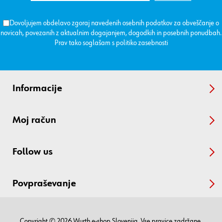
Dovoljujem obdelavo zgoraj navedenih osebnih podatkov za obveščanje o
novicah, povezanih z aktualnim dogajanjem, dogodkih in posebnih ponudbah.
Prav tako soglašam s
politiko zasebnosti
Informacije
Moj račun
Follow us
Povpraševanje
Copyright © 2026 Wurth e-shop Slovenija. Vse pravice zadržane.