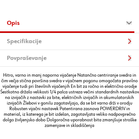
Opis
Specifikacije
Povpraševanje
Hitro, varno in manj naporno vijačenje Natančno centriranje svedra in
čim večja stična površina svedra v vijačnem pogonu omogočata pravilno
vijačenje tudi pri številnih vijačenjih En bit za ročno in električno orodje
Šestkotno držalo velikosti 1/4 palca ustreza večini standardnih nastavkov
na izvijačih z nastavki za bite, električnih izvijačih in akumulatorskih
izvijačih Žlebovi v gonilu zagotavljajo, da se bit varno drži v orodju
Robusten vijačni nastavek Patentirana zasnova POWERDRIV in
material, iz katerega je bit izdelan, zagotavljata veliko nadpovprečno
dolgo življenjsko dobo Dolgoročna uporabnost bita zmanjšuje stroške
zamenjave in skladiščenja