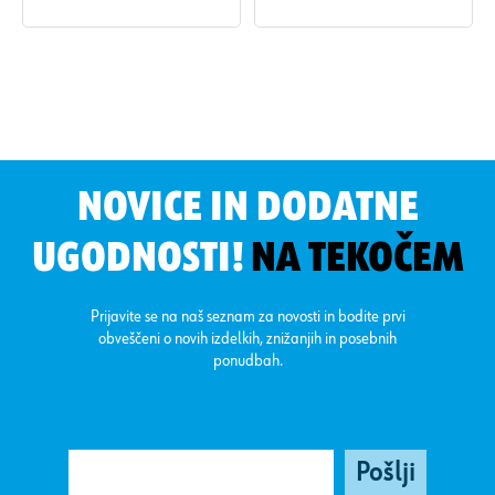
Upravljanje/uporabnost
(točkovni sistem):
2 od 4 točk
Kakovost reza (točkovni sistem):
2 od 4 točk
Premer luknje:
22,23 mm
Oblika:
Ravna
Maks. obodna hitrost:
80 m/s
NOVICE IN DODATNE
UGODNOSTI!
NA TEKOČEM
Prijavite se na naš seznam za novosti in bodite prvi
obveščeni o novih izdelkih, znižanjih in posebnih
ponudbah.